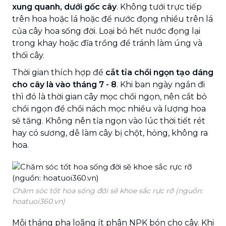
xung quanh, dưới gốc cây
. Không tưới trực tiếp
trên hoa hoặc lá hoặc để nước đọng nhiều trên lá
của cây hoa sống đời. Loại bỏ hết nước đọng lại
trong khay hoặc đĩa trồng để tránh làm úng và
thối cây.
Thời gian thích hợp để
cắt tỉa chồi ngọn tạo dáng
cho cây là vào tháng 7 - 8
. Khi ban ngày ngắn đi
thì đó là thời gian cây mọc chồi ngọn, nên cắt bỏ
chồi ngọn để chồi nách mọc nhiều và lượng hoa
sẽ tăng. Không nên tỉa ngọn vào lúc thời tiết rét
hay có sương, dễ làm cây bị chột, hỏng, không ra
hoa.
Chăm sóc tốt hoa sống đời sẽ khoe sắc rực rỡ (nguồn:
hoatuoi360.vn)
Mỗi tháng pha loãng ít phân NPK bón cho cây. Khi