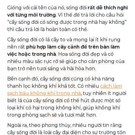
Giống với cái tên của nó, sống đời
rất dễ thích nghi
với từng môi trường
. Vì thế để trả lời cho câu hỏi
“cây sống đời có sống được trong nhà hay không”
thì câu trả lời là hoàn toàn có thể.
Cây sống đời có lá cây to và mọng lại ít khi rụng
nên rất
phù hợp làm cây cảnh để trên bàn làm
việc hoặc trong nhà
. Hoa sống đời đẹp và có
nhiều màu sắc rực rỡ sẽ giúp cho căn phòng của
bạn trở nên tươi sáng và hài hòa hơn.
Bên cạnh đó, cây sống đời cũng có khả năng
thanh lọc không khí khá tốt. Có nhiều
cách làm
sạch bầu không khí trong nhà
, tuy nhiên ít người
biết lá của cây sống đời có thể hút được một số
loại khí có hại trong không khí, giúp không khí
trong phòng sạch sẽ và tươi mát hơn.
Ngoài ra, theo phong thủy, nhiều người tin rằng
cây sống đời là loài cây đại diện cho sự trường tồn