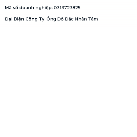
Mã số doanh nghiệp
:
0313723825
Đại Diện Công Ty
:
Ông Đỗ Đắc Nhân Tâm
Chức vụ
:
Giám Đốc
Hotline
:
1900 636 736
Hỗ trợ khách hàng
:
support@btaskee.com
Hỗ trợ doanh nghiệp
:
btaskee4biz.vn@btaskee.com
Việt Nam
Hỗ trợ
Liên hệ
Khiếu nại
Công ty