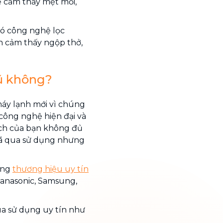
ẽ cảm thấy mệt mỏi,
ó công nghệ lọc
n cảm thấy ngộp thở,
ũ không?
áy lạnh mới vì chúng
công nghệ hiện đại và
ách của bạn không đủ
đã qua sử dụng nhưng
ững
thương hiệu uy tín
 Panasonic, Samsung,
a sử dụng uy tín như