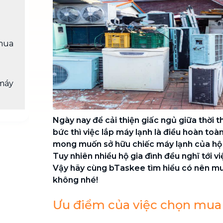
Chuyển nhà trọn gói, không lo dọn
dẹp nơi đi nơi đến
Vệ sinh công nghiệp
NEW
mua
Vệ sinh chuyên nghiệp cho văn
phòng, nhà xưởng, công trình lớn
máy
Ngày nay để cải thiện giấc ngủ giữa thời th
bức thì việc lắp máy lạnh là điều hoàn toàn
mong muốn sở hữu chiếc máy lạnh của hộ 
Tuy nhiên nhiều hộ gia đình đều nghĩ tới v
Vậy hãy cùng bTaskee tìm hiểu có nên mu
không nhé!
Ưu điểm của việc chọn mua