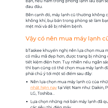
bạn, nếu nằm trong phòng lạnh lâu bạn s
đau đầu.
Bên cạnh đó, máy lạnh cũ thường không c
không khí, bụi bẩn trong phòng sẽ làm bạ
mệt mỏi và dễ bị nhiễm bệnh.
Vậy có nên mua máy lạnh c
bTaskee khuyến nghị nên lựa chọn mua m
có mẫu mã đẹp hơn, được trang bị những 
tiết kiệm điện hơn. Tuy nhiên nếu ngân s
thì bạn cũng có thể chọn mua máy lạnh 
phải chú ý tới một số điểm sau đây:
Nên lựa chọn mua máy lạnh cũ của nh
nhất hiện nay
tại Việt Nam như: Daikin,
LG, Toshiba…
Lựa chọn những nơi bán máy lạnh đã qu
các siêu thị, điện máy ….