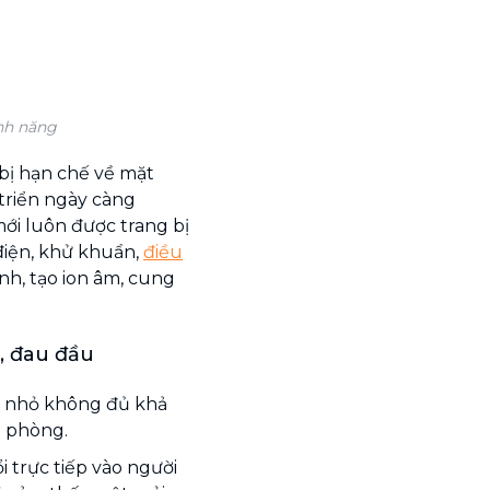
nh năng
bị hạn chế về mặt
 triển ngày càng
i luôn được trang bị
điện, khử khuẩn,
điều
nh, tạo ion âm, cung
, đau đầu
à nhỏ không đủ khả
p phòng.
 trực tiếp vào người