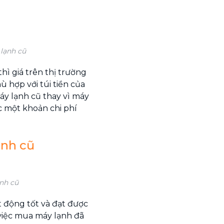
 lạnh cũ
ì giá trên thị trường
 hợp với túi tiền của
áy lạnh cũ thay vì máy
c một khoản chi phí
ạnh cũ
nh cũ
 động tốt và đạt được
việc mua máy lạnh đã