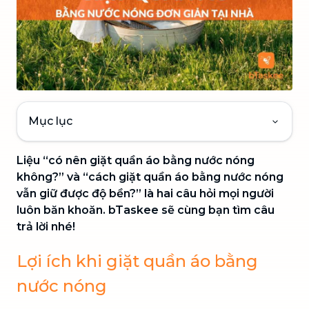
Mục lục
Liệu “
có nên giặt quần áo bằng nước nóng
không?
” và “
cách giặt quần áo bằng nước nóng
vẫn giữ được độ bền?
” là hai câu hỏi mọi người
luôn băn khoăn. bTaskee sẽ cùng bạn tìm câu
trả lời nhé!
Lợi ích khi giặt quần áo bằng
nước nóng