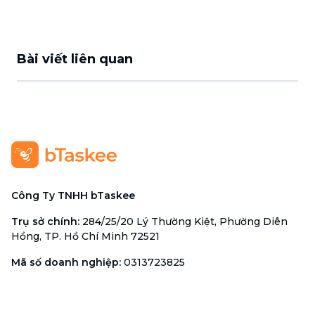
Bài viết liên quan
Công Ty TNHH bTaskee
Trụ sở chính
:
284/25/20 Lý Thường Kiệt, Phường Diên
Hồng, TP. Hồ Chí Minh 72521
Mã số doanh nghiệp
:
0313723825
Đại Diện Công Ty
:
Ông Đỗ Đắc Nhân Tâm
Chức vụ
:
Giám Đốc