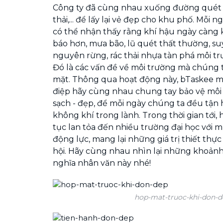
Công ty đã cùng nhau xuống đường quét 
thải,... để lấy lại vẻ đẹp cho khu phố. Mỗi n
có thể nhận thấy rằng khí hậu ngày càng 
báo hơn, mưa bão, lũ quét thất thường, su
nguyên rừng, rác thải nhựa tàn phá môi t
Đó là các vấn đề về môi trường mà chúng t
mặt. Thông qua hoạt động này, bTaskee m
điệp hãy cùng nhau chung tay bảo vệ môi
sạch - đẹp, để mỗi ngày chúng ta đều tậ
không khí trong lành. Trong thời gian tới, 
tục lan tỏa đến nhiều trường đại học với m
động lực, mang lại những giá trị thiết thự
hội. Hãy cùng nhau nhìn lại những khoản
nghĩa nhân văn này nhé!
hop-mat-truoc-khi-don-d