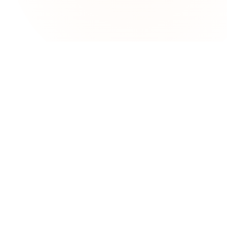
ỗ trợ
lo
ều khoản sử dụng
ính sách bảo mật
y trình giải quyết khiếu nại
u hỏi thường gặp