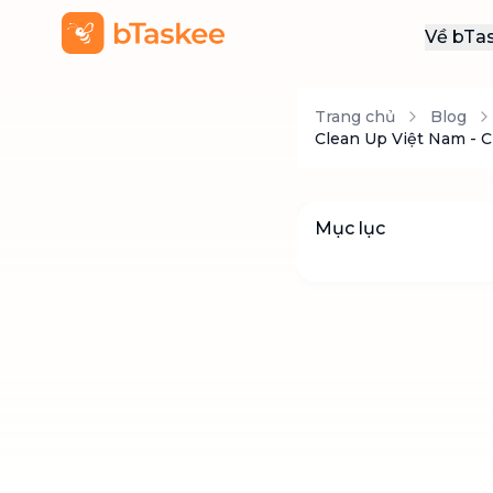
Về bTa
Giới
Trang chủ
Blog
Thôn
Clean Up Việt Nam - C
Khu
Tuy
Mục lục
Liên