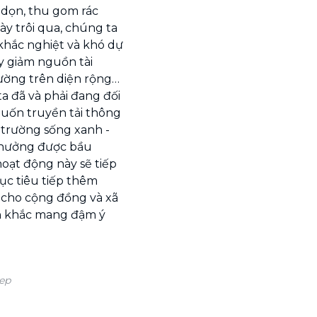
dọn, thu gom rác
gày trôi qua, chúng ta
khắc nghiệt và khó dự
y giảm nguồn tài
rường trên diện rộng…
a đã và phải đang đối
uốn truyền tải thông
 trường sống xanh -
n hưởng được bầu
hoạt động này sẽ tiếp
ục tiêu tiếp thêm
c cho cộng đồng và xã
h khắc mang đậm ý
ep