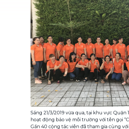
Chuyển nhà trọn gói, không lo dọn
dẹp nơi đi nơi đến
Vệ sinh công nghiệp
NEW
Vệ sinh chuyên nghiệp cho văn
phòng, nhà xưởng, công trình lớn
Sáng 21/3/2019 vừa qua, tại khu vực Quận 
hoạt động bảo vệ môi trường với tên gọi “
Gần 40 cộng tác viên đã tham gia cùng với