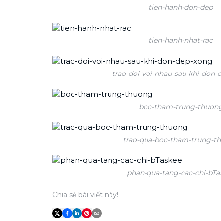
tien-hanh-don-dep
tien-hanh-nhat-rac
trao-doi-voi-nhau-sau-khi-don-
boc-tham-trung-thuon
trao-qua-boc-tham-trung-t
phan-qua-tang-cac-chi-bTa
Chia sẻ bài viết này!