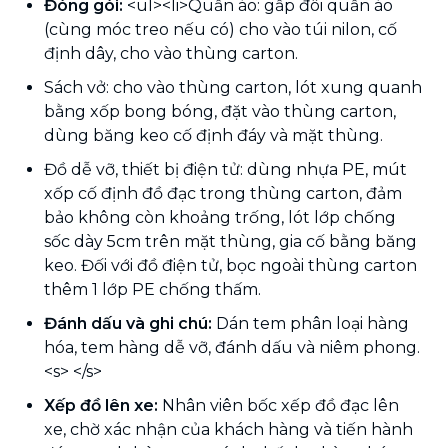
Đóng gói:
<ul><li>Quần áo: gấp đôi quần áo
(cùng móc treo nếu có) cho vào túi nilon, cố
định dây, cho vào thùng carton.
Sách vở: cho vào thùng carton, lót xung quanh
bằng xốp bong bóng, đặt vào thùng carton,
dùng băng keo cố định đáy và mặt thùng.
Đồ dễ vỡ, thiết bị điện tử: dùng nhựa PE, mút
xốp cố định đồ đạc trong thùng carton, đảm
bảo không còn khoảng trống, lót lớp chống
sốc dày 5cm trên mặt thùng, gia cố bằng băng
keo. Đối với đồ điện tử, bọc ngoài thùng carton
thêm 1 lớp PE chống thấm.
Đánh dấu và ghi chú:
Dán tem phân loại hàng
hóa, tem hàng dễ vỡ, đánh dấu và niêm phong.
<s> </s>
Xếp đồ lên xe:
Nhân viên bốc xếp đồ đạc lên
xe, chờ xác nhận của khách hàng và tiến hành