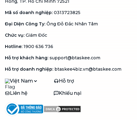
Hồng, TP. Hồ Chí Minh 72521
Mã số doanh nghiệp
:
0313723825
Đại Diện Công Ty
:
Ông Đỗ Đắc Nhân Tâm
Chức vụ
:
Giám Đốc
Hotline
:
1900 636 736
Hỗ trợ khách hàng
:
support@btaskee.com
Hỗ trợ doanh nghiệp
:
btaskee4biz.vn@btaskee.com
Việt Nam
Hỗ trợ
Liên hệ
Khiếu nại
Công ty