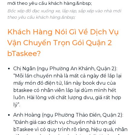
Bốc xếp đồ đạc xuống xe, lắp ráp, sắp xếp vào nhà mới
theo yêu cầu khách hàng.&nbsp;
Khách Hàng Nói Gì Về Dịch Vụ
Vận Chuyển Trọn Gói Quận 2
bTaskee?
Chị Ngân (ngụ Phường An Khánh, Quận 2):
“Mỗi lần chuyển nhà là mất cả ngày để lắp lại
mấy món đồ điện tử, lần này book dvu của
btaskee có nhân viên lắp lại dùm mình hết
luôn. Hài lòng với chất lượng dvu, giá rất hợp
lý”.
Anh Hoàng (ngụ Phường Thảo Điền, Quận 2):
“Đánh giá cao dịch vụ chuyển nhà trọn gói
bTaskee vì có quy trình rõ ràng, hiệu quả, nhân