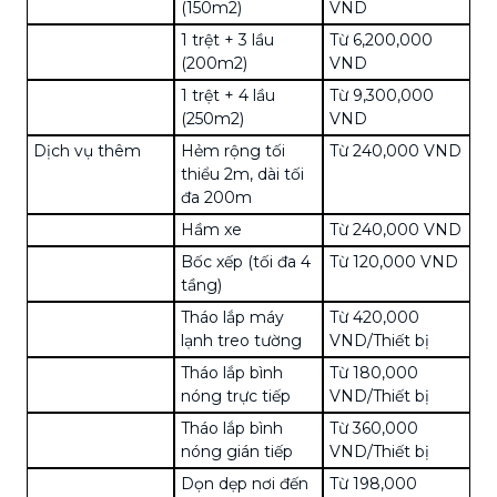
(150m2)
VND
1 trệt + 3 lầu
Từ 6,200,000
(200m2)
VND
1 trệt + 4 lầu
Từ 9,300,000
(250m2)
VND
Dịch vụ thêm
Hẻm rộng tối
Từ 240,000 VND
thiểu 2m, dài tối
đa 200m
Hầm xe
Từ 240,000 VND
Bốc xếp (tối đa 4
Từ 120,000 VND
tầng)
Tháo lắp máy
Từ 420,000
lạnh treo tường
VND/Thiết bị
Tháo lắp bình
Từ 180,000
nóng trực tiếp
VND/Thiết bị
Tháo lắp bình
Từ 360,000
nóng gián tiếp
VND/Thiết bị
Dọn dẹp nơi đến
Từ 198,000