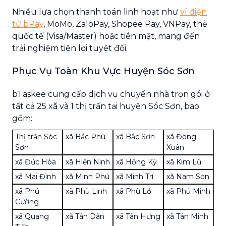
Nhiều lựa chọn thanh toán linh hoạt như
ví điện
tử bPay
, MoMo, ZaloPay, Shopee Pay, VNPay, thẻ
quốc tế (Visa/Master) hoặc tiền mặt, mang đến
trải nghiệm tiện lợi tuyệt đối.
Phục Vụ Toàn Khu Vực Huyện Sóc Sơn
bTaskee cung cấp dịch vụ chuyển nhà trọn gói ở
tất cả 25 xã và 1 thị trấn tại huyện Sóc Sơn, bao
gồm:
Thị trấn Sóc
xã Bắc Phú
xã Bắc Sơn
xã Đông
Sơn
Xuân
xã Đức Hòa
xã Hiền Ninh
xã Hồng Kỳ
xã Kim Lũ
xã Mai Đình
xã Minh Phú
xã Minh Trí
xã Nam Sơn
xã Phú
xã Phù Linh
xã Phù Lỗ
xã Phú Minh
Cường
xã Quang
xã Tân Dân
xã Tân Hưng
xã Tân Minh