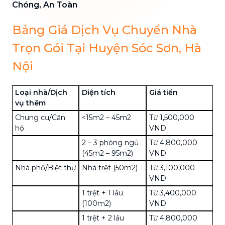
Chóng, An Toàn
Bảng Giá Dịch Vụ Chuyển Nhà
Trọn Gói Tại Huyện Sóc Sơn, Hà
Nội
Loại nhà/Dịch
Diện tích
Giá tiền
vụ thêm
Chung cư/Căn
<15m2 – 45m2
Từ 1,500,000
hộ
VND
2 – 3 phòng ngủ
Từ 4,800,000
(45m2 – 95m2)
VND
Nhà phố/Biệt thự
Nhà trệt (50m2)
Từ 3,100,000
VND
1 trệt + 1 lầu
Từ 3,400,000
(100m2)
VND
1 trệt + 2 lầu
Từ 4,800,000