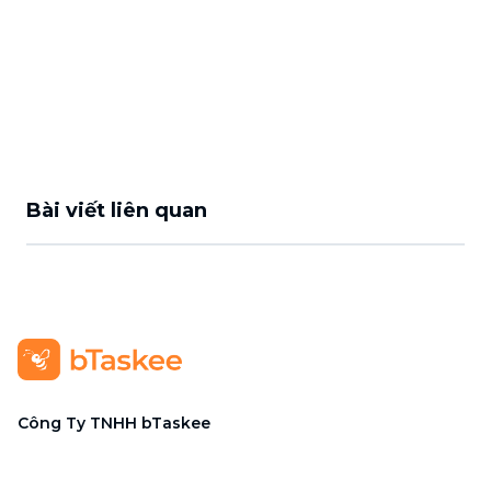
Bài viết liên quan
Công Ty TNHH bTaskee
Trụ sở chính
:
284/25/20 Lý Thường Kiệt, Phường Diên
Hồng, TP. Hồ Chí Minh 72521