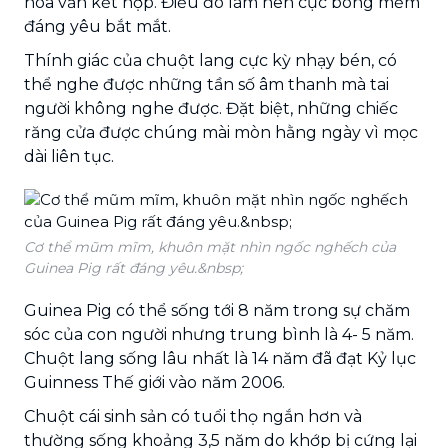
hoa văn kết hợp. Điều đó làm nên cục bông mềm
đáng yêu bắt mắt.
Thính giác của chuột lang cực kỳ nhạy bén, có
thể nghe được những tần số âm thanh mà tai
người không nghe được. Đặt biệt, những chiếc
răng cửa được chúng mài mòn hằng ngày vì mọc
dài liên tục.
Cơ thể mũm mĩm, khuôn mặt nhìn ngốc nghếch của
Guinea Pig rất đáng yêu.&nbsp;
Guinea Pig có thể sống tới 8 năm trong sự chăm
sóc của con người nhưng trung bình là 4- 5 năm.
Chuột lang sống lâu nhất là 14 năm đã đạt Kỷ lục
Guinness Thế giới vào năm 2006.
Chuột cái sinh sản có tuổi thọ ngắn hơn và
thường sống khoảng 3,5 năm do khớp bị cứng lại