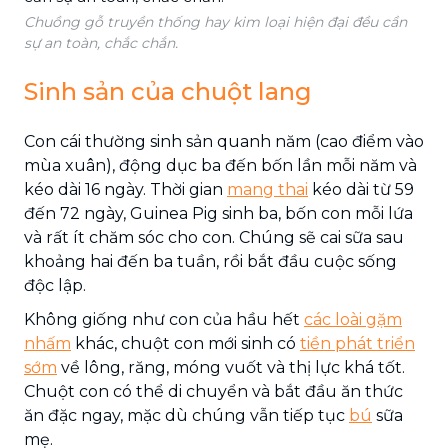
Chuồng gỗ truyền thống hay kim loại hiện đại đều cần
sự an toàn, chắc chắn.
Sinh sản của chuột lang
Con cái thường sinh sản quanh năm (cao điểm vào
mùa xuân), động dục ba đến bốn lần mỗi năm và
kéo dài 16 ngày. Thời gian
mang thai
kéo dài từ 59
đến 72 ngày, Guinea Pig sinh ba, bốn con mỗi lứa
và rất ít chăm sóc cho con. Chúng sẽ cai sữa sau
khoảng hai đến ba tuần, rồi bắt đầu cuộc sống
độc lập.
Không giống như con của hầu hết
các loài gặm
nhấm
khác, chuột con mới sinh có
tiền phát triển
sớm
về lông, răng, móng vuốt và thị lực khá tốt.
Chuột con có thể di chuyển và bắt đầu ăn thức
ăn đặc ngay, mặc dù chúng vẫn tiếp tục
bú
sữa
mẹ.