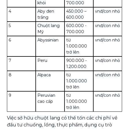
khói
700.000
4
Aby đen
450.000 –
vnđ/con nhỏ
trắng
600.000
5
Chuột lang
600.000 -
vnđ/con nhỏ
Mỹ
700.000
6
Abyssinian
từ
vnđ/con nhỏ
1.000.000
trở lên
7
Peru
900.000 -
vnđ/con nhỏ
1.200.000
8
Alpaca
từ
vnđ/con nhỏ
1.000.000
trở lên
9
Peruvian
từ
vnđ/con nhỏ
cao cấp
1.000.000
trở lên
Việc sở hữu chuột lang có thể tốn các chi phí về
đầu tư chuồng, lồng, thực phẩm, dụng cụ trò