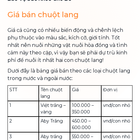
Giá bán chuột lang
Giá cả cũng có nhiều biến động và chênh lệch
phụ thuộc vào màu sắc, kích cỡ, giới tính. Tốt
nhất nên nuôi những vật nuôi hòa đồng và tình
cảm này theo cặp, vì vậy bạn sẽ phải dự trù kinh
phí để nuôi ít nhất hai con chuột lang!
Dưới đây là bảng giá bán theo các loại chuột lang
trong nước và ngoài nước:
STT
Tên chuột
Giá
Đơn vị
lang
1
Việt trắng –
100.000 –
vnđ/con nhỏ
vàng
350.000
2
Aby Trắng
450.00 –
vnđ/con nhỏ
600.000
3
Aby trắng
550.000 –
vnđ/con nhỏ