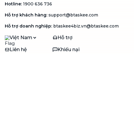
Hotline
:
1900 636 736
Hỗ trợ khách hàng
:
support@btaskee.com
Hỗ trợ doanh nghiệp
:
btaskee4biz.vn@btaskee.com
Việt Nam
Hỗ trợ
Liên hệ
Khiếu nại
Công ty
Về bTaskee
Liên hệ
Tuyển dụng
Câu chuyện người giúp
việc
bTaskee dành cho
Blog