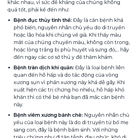
khác nhau, vì sức đề kháng của chúng không
quá tốt, phải kể đến như:
Bệnh đục thủy tinh thể:
Đây là căn bệnh khá
phổ biến, nguyên nhân chủ yếu do di truyền
hoặc lão hóa khi chúng về già. Khi thấy màu
mắt của chúng chuyển màu, không còn trong,
hoặc lòng trắng bị phù huyết và sưng đỏ,... hãy
đến ngay các cơ sở thú y để thăm khám.
Bệnh tràn dịch khí quản:
Đây là loại bệnh liên
quan đến hô hấp và do tác động của vòng
xương sụn vì phần xương này khá dễ gãy. Khi
xuất hiện các trị chứng ho nhiều, hô hấp khó
khăn thì có thể bé nhà bạn đã mắc căn bệnh
này.
Bệnh viêm xương bánh chè:
Nguyên nhân chủ
yếu của loại bệnh này là do di truyền từ bố mẹ
sang con, đây là bệnh bẩm sinh. Với những
triệu chứng như đi tập tễnh, đau nhức, khó di