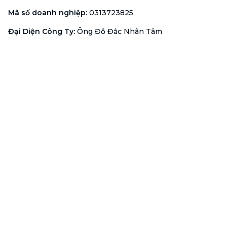
Mã số doanh nghiệp
:
0313723825
Đại Diện Công Ty
:
Ông Đỗ Đắc Nhân Tâm
Chức vụ
:
Giám Đốc
Hotline
:
1900 636 736
Hỗ trợ khách hàng
:
support@btaskee.com
Hỗ trợ doanh nghiệp
:
btaskee4biz.vn@btaskee.com
Việt Nam
Hỗ trợ
Liên hệ
Khiếu nại
Công ty