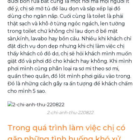
dưới bồn rửa bát cũng là một nơi mà mọi người ít
để ý, chị sẽ mở tủ để lau dọn và sắp xếp lại đồ
dùng cho ngăn nắp. Cuối cùng là toilet là phải
thật sạch và khô ở từng ngóc ngách, len tường
trong toilet chứ không chỉ lau dọn ở bề mặt
sàn,kính, lavabo hay bồn cầu. Nhiều khi khách chỉ
đặt dịch vụ dọn dẹp nhưng khi chị làm việc chị
thấy khách có đồ dơ, chị sẽ hỏi khách mình muốn
giặt đồ và phơi đồ cho khách hay không. Khi mình
phơi mình cũng phân loại ra sơ mi theo sơ mi,
quần theo quần, đồ lót mình phơi giấu vào trong.
Đó là những cách gây ra ấn tượng để khách chấm
cho mình 5 sao.
2-chi-anh-thu-220822
Trong quá trình làm việc chị có
gặp những tình huống khó xử