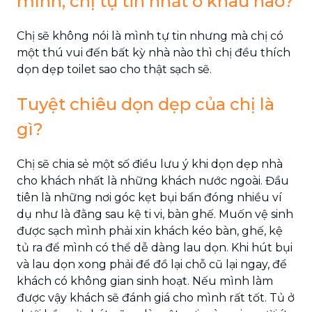
mình, chị tự tin nhất ở khâu nào?
Chị sẽ không nói là mình tự tin nhưng mà chị có
một thú vui đến bất kỳ nhà nào thì chị đều thích
dọn dẹp toilet sao cho thật sạch sẽ.
Tuyệt chiêu dọn dẹp của chị là
gì?
Chị sẽ chia sẻ một số điều lưu ý khi dọn dẹp nhà
cho khách nhất là những khách nước ngoài. Đầu
tiên là những nơi góc kẹt bụi bẩn đóng nhiều ví
dụ như là đằng sau kệ ti vi, bàn ghế. Muốn vệ sinh
được sạch mình phải xin khách kéo bàn, ghế, kệ
tủ ra để mình có thể dễ dàng lau dọn. Khi hút bụi
và lau dọn xong phải để đồ lại chỗ cũ lại ngay, để
khách có không gian sinh hoạt. Nếu mình làm
được vậy khách sẽ đánh giá cho mình rất tốt. Tủ ở