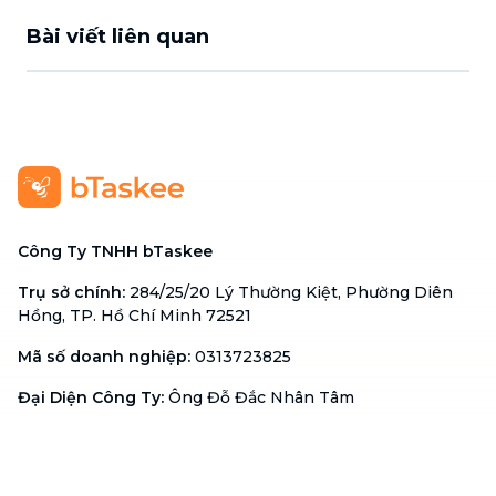
Bài viết liên quan
Công Ty TNHH bTaskee
Trụ sở chính
:
284/25/20 Lý Thường Kiệt, Phường Diên
Hồng, TP. Hồ Chí Minh 72521
Mã số doanh nghiệp
:
0313723825
Đại Diện Công Ty
:
Ông Đỗ Đắc Nhân Tâm
Chức vụ
:
Giám Đốc
Hotline
:
1900 636 736