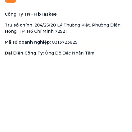
Công Ty TNHH bTaskee
Trụ sở chính
:
284/25/20 Lý Thường Kiệt, Phường Diên
Hồng, TP. Hồ Chí Minh 72521
Mã số doanh nghiệp
:
0313723825
Đại Diện Công Ty
:
Ông Đỗ Đắc Nhân Tâm
Chức vụ
:
Giám Đốc
Hotline
:
1900 636 736
Hỗ trợ khách hàng
:
support@btaskee.com
Hỗ trợ doanh nghiệp
:
btaskee4biz.vn@btaskee.com
Việt Nam
Hỗ trợ
Liên hệ
Khiếu nại