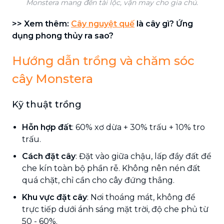
Monstera mang đến tài lộc, vận may cho gia chủ.
>> Xem thêm:
Cây nguyệt quế
là cây gì? Ứng
dụng phong thủy ra sao?
Hướng dẫn trồng và chăm sóc
cây Monstera
Kỹ thuật trồng
Hỗn hợp đất
: 60% xơ dừa + 30% trấu + 10% tro
trấu.
Cách đặt cây
: Đặt vào giữa chậu, lấp đầy đất để
che kín toàn bộ phần rễ. Không nên nén đất
quá chặt, chỉ cần cho cây đứng thẳng.
Khu vực đặt cây
: Nơi thoáng mát, không để
trực tiếp dưới ánh sáng mặt trời, độ che phủ từ
50 - 60%.