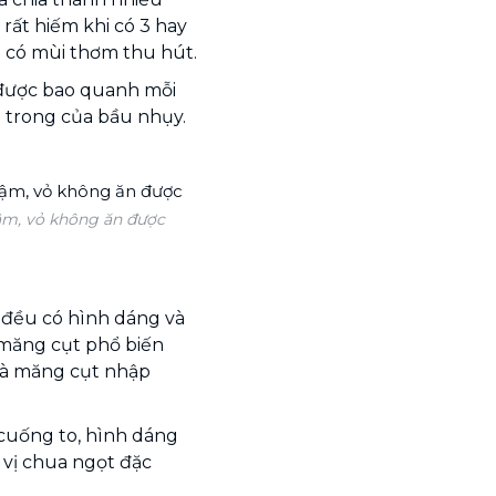
rất hiếm khi có 3 hay
à có mùi thơm thu hút.
 được bao quanh mỗi
ên trong của bầu nhụy.
ậm, vỏ không ăn được
i đều có hình dáng và
i măng cụt phổ biến
và măng cụt nhập
cuống to, hình dáng
vị chua ngọt đặc