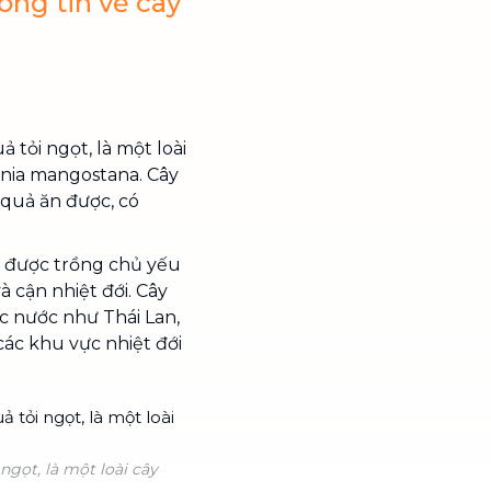
ông tin về cây
ả tỏi ngọt, là một loài
inia mangostana. Cây
 quả ăn được, có
ng được trồng chủ yếu
à cận nhiệt đới. Cây
c nước như Thái Lan,
các khu vực nhiệt đới
ngọt, là một loài cây