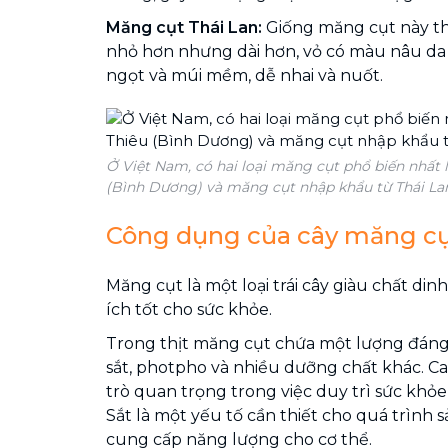
Măng cụt Thái Lan:
Giống măng cụt này t
nhỏ hơn nhưng dài hơn, vỏ có màu nâu da
ngọt và múi mềm, dễ nhai và nuốt.
Ở Việt Nam, có hai loại măng cụt phổ biến nhất 
(Bình Dương) và măng cụt nhập khẩu từ Thái La
Công dụng của cây măng c
Măng cụt là một loại trái cây giàu chất din
ích tốt cho sức khỏe.
Trong thịt măng cụt chứa một lượng đáng 
sắt, photpho và nhiều dưỡng chất khác. Ca
trò quan trọng trong việc duy trì sức khỏ
Sắt là một yếu tố cần thiết cho quá trình 
cung cấp năng lượng cho cơ thể.