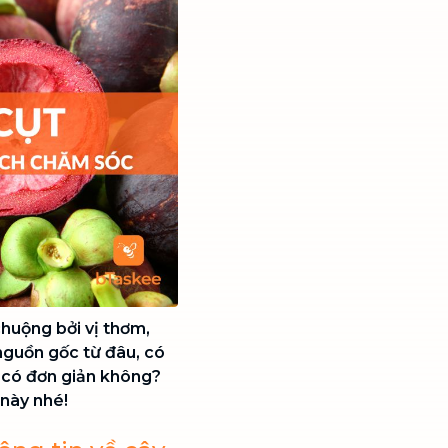
chuộng bởi vị thơm,
nguồn gốc từ đâu, có
 có đơn giản không?
 này nhé!