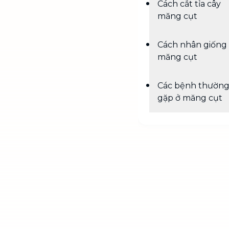
Cách cắt tỉa cây
măng cụt
Cách nhân giống
măng cụt
Các bệnh thườn
gặp ở măng cụt