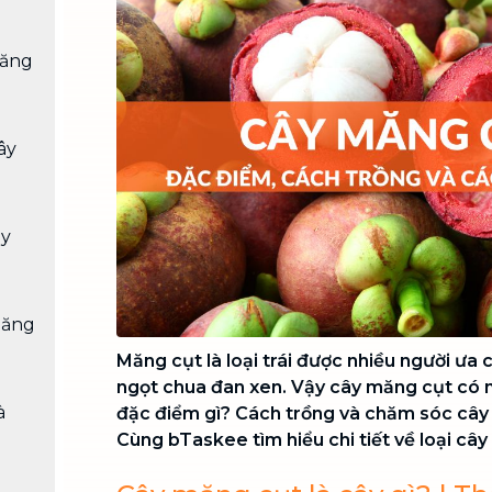
Chuyển nhà trọn gói, không lo dọn
dẹp nơi đi nơi đến
măng
Vệ sinh công nghiệp
NEW
Vệ sinh chuyên nghiệp cho văn
phòng, nhà xưởng, công trình lớn
ây
ây
măng
Măng cụt là loại trái được nhiều người ưa 
ngọt chua đan xen. Vậy cây măng cụt có 
à
đặc điểm gì? Cách trồng và chăm sóc cây
Cùng bTaskee tìm hiểu chi tiết về loại cây