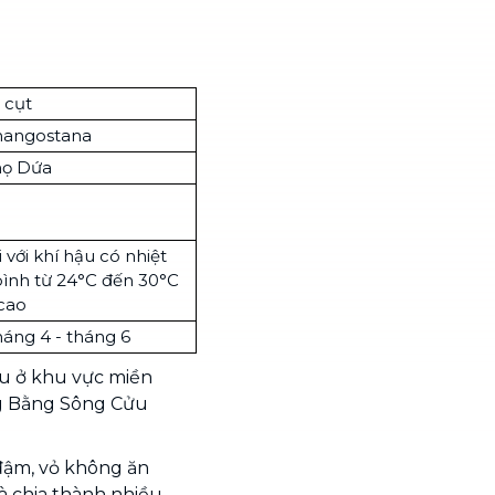
 cụt
mangostana
họ Dứa
 với khí hậu có nhiệt
bình từ 24°C đến 30°C
cao
áng 4 - tháng 6
ều ở khu vực miền
g Bằng Sông Cửu
 đậm, vỏ không ăn
à chia thành nhiều