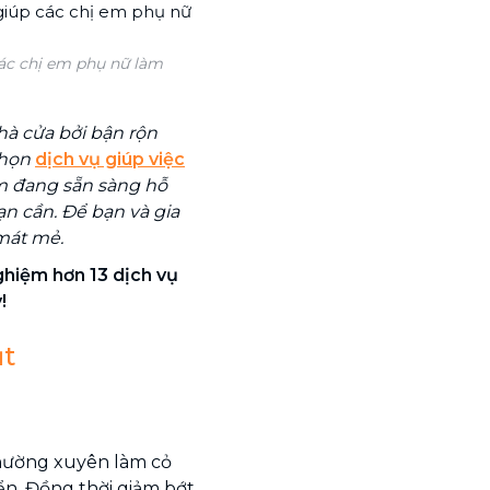
ác chị em phụ nữ làm
à cửa bởi bận rộn
chọn
dịch vụ giúp việc
m đang sẵn sàng hỗ
ạn cần. Để bạn và gia
mát mẻ.
nghiệm hơn 13 dịch vụ
!
ụt
thường xuyên làm cỏ
ển. Đồng thời giảm bớt