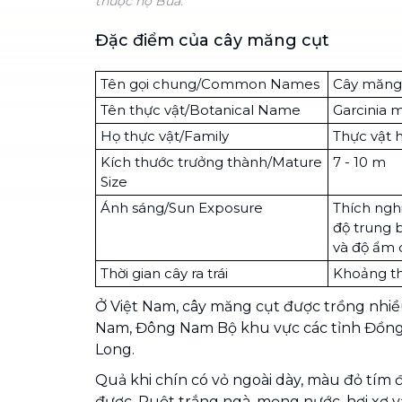
thuộc họ Bứa.
Đặc điểm của cây măng cụt
Tên gọi chung/Common Names
Cây măng
Tên thực vật/Botanical Name
Garcinia 
Họ thực vật/Family
Thực vật 
Kích thước trưởng thành/Mature
7 - 10 m
Size
Ánh sáng/Sun Exposure
Thích nghi
độ trung 
và độ ẩm 
Thời gian cây ra trái
Khoảng th
Ở Việt Nam, cây măng cụt được trồng nhi
Nam, Đông Nam Bộ khu vực các tỉnh Đồn
Long.
Quả khi chín có vỏ ngoài dày, màu đỏ tím
được. Ruột trắng ngà, mọng nước, hơi xơ v