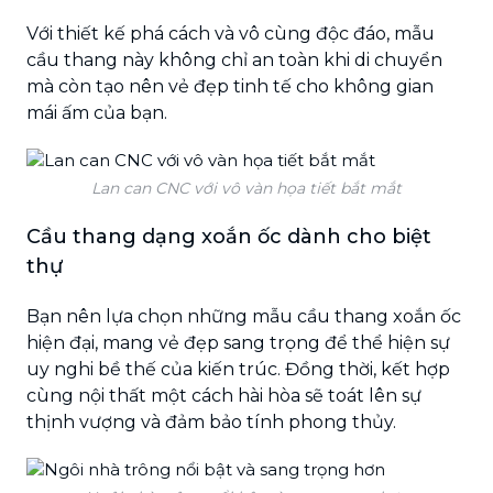
Với thiết kế phá cách và vô cùng độc đáo, mẫu
cầu thang này không chỉ an toàn khi di chuyển
mà còn tạo nên vẻ đẹp tinh tế cho không gian
mái ấm của bạn.
Lan can CNC với vô vàn họa tiết bắt mắt
Cầu thang dạng xoắn ốc dành cho biệt
thự
Bạn nên lựa chọn những mẫu cầu thang xoắn ốc
hiện đại, mang vẻ đẹp sang trọng để thể hiện sự
uy nghi bề thế của kiến trúc. Đồng thời, kết hợp
cùng nội thất một cách hài hòa sẽ toát lên sự
thịnh vượng và đảm bảo tính phong thủy.