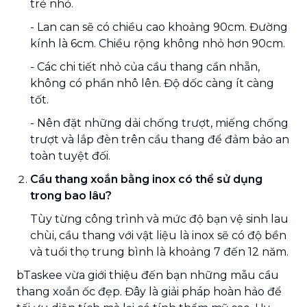
trẻ nhỏ.
- Lan can sẽ có chiều cao khoảng 90cm. Đường
kính là 6cm. Chiều rộng không nhỏ hơn 90cm.
- Các chi tiết nhỏ của cầu thang cần nhẵn,
không có phần nhô lên. Độ dốc càng ít càng
tốt.
- Nên đặt những dải chống trượt, miếng chống
trượt và lắp đèn trên cầu thang để đảm bảo an
toàn tuyệt đối.
Cầu thang xoắn bằng inox có thể sử dụng
trong bao lâu?
Tùy từng công trình và mức độ bạn vệ sinh lau
chùi, cầu thang với vật liệu là inox sẽ có độ bền
và tuổi thọ trung bình là khoảng 7 đến 12 năm.
bTaskee vừa giới thiệu đến bạn những mẫu cầu
thang xoắn ốc đẹp. Đây là giải pháp hoàn hảo để