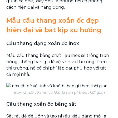
quán cà phê,...đây đều là những nơi có phong
cách hiện đại và năng động.
Mẫu cầu thang xoắn ốc đẹp
hiện đại và bắt kịp xu hướng
Cầu thang dạng xoắn ốc inox
Mẫu cầu thang bằng chất liệu inox sẽ trông trơn
bóng, chống han gỉ, dễ vệ sinh và thi công. Trên
thị trường, nó có chi phí lắp đặt phù hợp với tất
cả mọi nhà.
Inox rất dễ vệ sinh và khó bị han gỉ theo thời gian
Cầu thang xoắn ốc bằng sắt
Sắt rất dễ để uốn và tạo nhiều kiểu dáng mới lạ