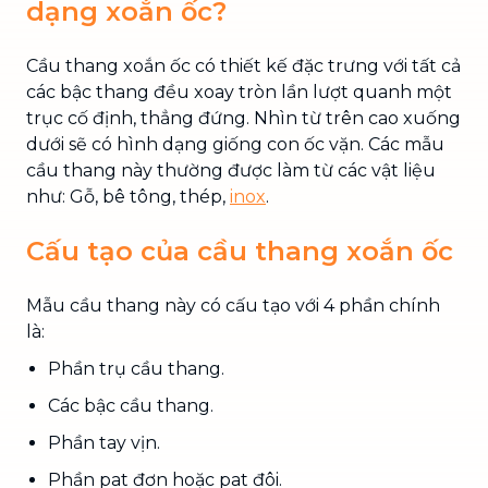
dạng xoắn ốc?
Cầu thang xoắn ốc có thiết kế đặc trưng với tất cả
các bậc thang đều xoay tròn lần lượt quanh một
trục cố định, thẳng đứng. Nhìn từ trên cao xuống
dưới sẽ có hình dạng giống con ốc vặn. Các mẫu
cầu thang này thường được làm từ các vật liệu
như: Gỗ, bê tông, thép,
inox
.
Cấu tạo của cầu thang xoắn ốc
Mẫu cầu thang này có cấu tạo với 4 phần chính
là:
Phần trụ cầu thang.
Các bậc cầu thang.
Phần tay vịn.
Phần pat đơn hoặc pat đôi.