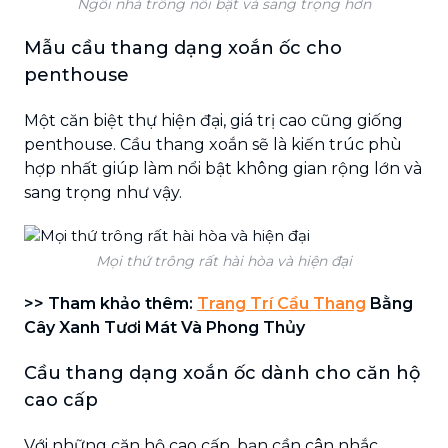
Ngôi nhà trông nổi bật và sang trọng hơn
Mẫu cầu thang dạng xoắn ốc cho
penthouse
Một căn biệt thự hiện đại, giá trị cao cũng giống
penthouse. Cầu thang xoắn sẽ là kiến trúc phù
hợp nhất giúp làm nổi bật không gian rộng lớn và
sang trọng như vậy.
Mọi thứ trông rất hài hòa và hiện đại
>> Tham khảo thêm:
Trang Trí Cầu Thang
Bằng
Cây Xanh Tươi Mát Và Phong Thủy
Cầu thang dạng xoắn ốc dành cho căn hộ
cao cấp
Với những căn hộ cao cấp, bạn cần cân nhắc