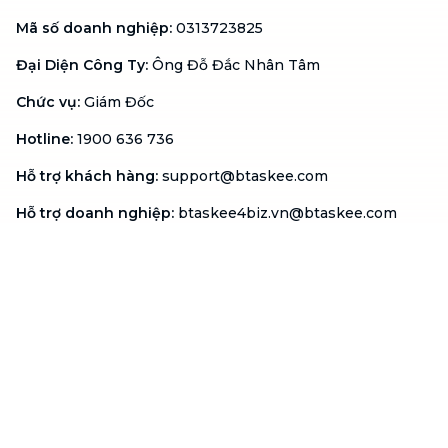
Mã số doanh nghiệp
:
0313723825
Đại Diện Công Ty
:
Ông Đỗ Đắc Nhân Tâm
Chức vụ
:
Giám Đốc
Hotline
:
1900 636 736
Hỗ trợ khách hàng
:
support@btaskee.com
Hỗ trợ doanh nghiệp
:
btaskee4biz.vn@btaskee.com
Việt Nam
Hỗ trợ
Liên hệ
Khiếu nại
Công ty