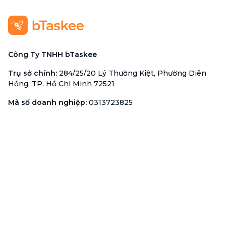
Công Ty TNHH bTaskee
Trụ sở chính
:
284/25/20 Lý Thường Kiệt, Phường Diên
Hồng, TP. Hồ Chí Minh 72521
Mã số doanh nghiệp
:
0313723825
Đại Diện Công Ty
:
Ông Đỗ Đắc Nhân Tâm
Chức vụ
:
Giám Đốc
Hotline
:
1900 636 736
Hỗ trợ khách hàng
:
support@btaskee.com
Hỗ trợ doanh nghiệp
:
btaskee4biz.vn@btaskee.com
Việt Nam
Hỗ trợ