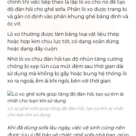
chỉnh thì việc tiếp theo là lắp lò xo cho nó để tạo
độ đàn hồi cho ghế sofa. Phần lò xo được trang bị
và gắn cố định vào phần khung ghế bằng đinh và
ốc vít.
Lò xo thường được làm bằng loại vật liệu thép
hoặc hợp kim chịu lực tốt, có dạng xoắn đứng
hoặc dạng dây cuộn.
Nhờ lò xo chịu đàn hồi tạo độ nhún tăng cường
chống bị xẹp lún của mút đệm sau thời gian dài
sử dụng mà không bị gãy hoặc bung hệ thống lò
xo ra ngoài, êm ái khi ngồi, bền với thời gian.
Lò xo ghế sofa giúp tăng độ đàn hồi, tạo sự êm ái nhất
cho bạn khi sử dụng
Khi đã dùng sofa lâu ngày, việc vệ sinh cũng nên
được lưu ý để bảo vệ chiếc ghế sofa nhà bạn, giúp