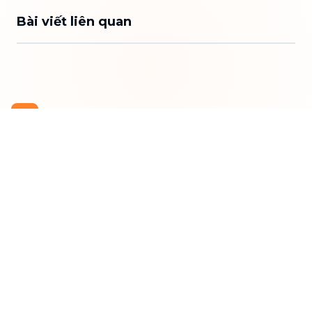
Bài viết liên quan
Công Ty TNHH bTaskee
Trụ sở chính
:
284/25/20 Lý Thường Kiệt, Phường Diên
Hồng, TP. Hồ Chí Minh 72521
Mã số doanh nghiệp
:
0313723825
Đại Diện Công Ty
:
Ông Đỗ Đắc Nhân Tâm
Chức vụ
:
Giám Đốc
Hotline
:
1900 636 736