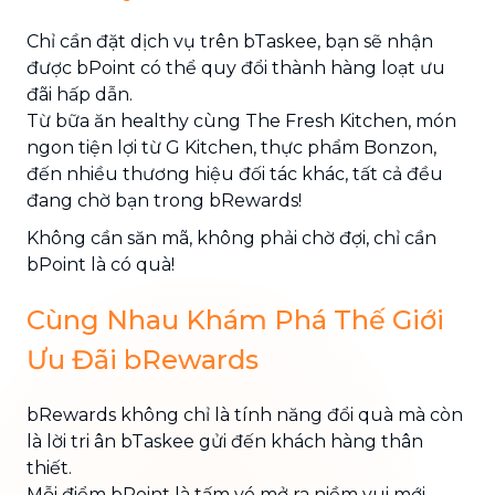
Chỉ cần đặt dịch vụ trên bTaskee, bạn sẽ nhận
được bPoint có thể quy đổi thành hàng loạt ưu
đãi hấp dẫn.
Từ bữa ăn healthy cùng The Fresh Kitchen, món
ngon tiện lợi từ G Kitchen, thực phẩm Bonzon,
đến nhiều thương hiệu đối tác khác, tất cả đều
đang chờ bạn trong bRewards!
Không cần săn mã, không phải chờ đợi, chỉ cần
bPoint là có quà!
Cùng Nhau Khám Phá Thế Giới
Ưu Đãi bRewards
bRewards không chỉ là tính năng đổi quà mà còn
là lời tri ân bTaskee gửi đến khách hàng thân
thiết.
Mỗi điểm bPoint là tấm vé mở ra niềm vui mới,