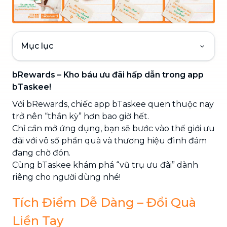
Mục lục
bRewards – Kho báu ưu đãi hấp dẫn trong app
bTaskee!
Với bRewards, chiếc app bTaskee quen thuộc nay
trở nên “thần kỳ” hơn bao giờ hết.
Chỉ cần mở ứng dụng, bạn sẽ bước vào thế giới ưu
đãi với vô số phần quà và thương hiệu đình đám
đang chờ đón.
Cùng bTaskee khám phá “vũ trụ ưu đãi” dành
riêng cho người dùng nhé!
Tích Điểm Dễ Dàng – Đổi Quà
Liền Tay