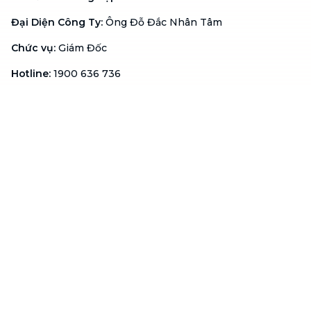
Đại Diện Công Ty
:
Ông Đỗ Đắc Nhân Tâm
Chức vụ
:
Giám Đốc
Hotline
:
1900 636 736
Hỗ trợ khách hàng
:
support@btaskee.com
Hỗ trợ doanh nghiệp
:
btaskee4biz.vn@btaskee.com
Việt Nam
Hỗ trợ
Liên hệ
Khiếu nại
Công ty
Về bTaskee
Liên hệ