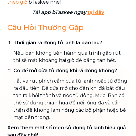
theo giờ
bTaskee nhé!
Tải app bTaskee ngay
tại đây
Câu Hỏi Thường Gặp
Thời gian rã đông tủ lạnh là bao lâu?
Nếu bạn không tiến hành quá trình gấp rút
thì sẽ mất khoảng hai giờ để băng tan hết.
Có để mở cửa tủ đông khi rã đông không?
Tắt và rút phích cắm của tủ lạnh hoặc tủ đông
ra đầu tiên. Để cửa mở cho đến khi đá bắt đầu
tan ra khỏi thành và nóc tủ đông. Mẹo: Bạn có
thể sử dụng thìa nhựa để nới lỏng đá và cẩn
thận để không làm hỏng các bộ phận hoặc bề
mặt bên trong.
Xem thêm một số mẹo sử dụng tủ lạnh hiệu quả
sau đây nhé!