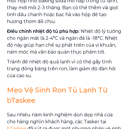
một hộp nhỏ baking soda mở nắp trong tủ lạnh,
thay mới mỗi 2-3 tháng. Bạn có thể thêm vài giọt
tinh dầu chanh hoặc bạc hà vào hộp để tạo
hương thơm dễ chịu.
Điều chỉnh nhiệt độ tủ phù hợp:
Nhiệt độ lý tưởng
cho ngăn mát là 2-4°C và ngăn đá là -18°C. Nhiệt
độ này giúp hạn chế sự phát triển của vi khuẩn,
nấm mốc mà vẫn bảo quản thực phẩm tốt.
Tránh để nhiệt độ quá lạnh vì có thể gây tình
trạng đóng băng trên ron, làm giảm độ đàn hồi
của cao su.
Mẹo Vệ Sinh Ron Tủ Lạnh Từ
bTaskee
Sau nhiều năm kinh nghiệm dọn dẹp nhà cửa
cho hàng nghìn khách hàng, các Tasker tại
bTaskee
đã rút ra được một phương pháp vệ sinh