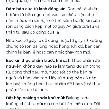
hiệu quả sự hình thành của nấm mốc.
Đảm bảo cửa tủ lạnh đóng kín:
Ron hở sẽ khiến
hơi ẩm từ bên ngoài lọt vào, tạo điều kiện cho
nấm mốc sinh sôi. Bạn có thể kiểm tra độ kín của
ron bằng cách kẹp một tờ giấy A4 giữa cửa tủ và
thân tủ, sau đó đóng cửa lại.
Nếu kéo tờ giấy ra dễ dàng hoặc tờ giấy rơi xuống,
chứng tỏ ron đã lỏng hoặc hỏng. Khi đó, bạn cần
chỉnh lại bản lề hoặc cân nhắc thay ron mới.
Bọc kín thực phẩm trước khi cất:
Thực phẩm để
nguyên không đậy nắp sẽ làm tăng độ ẩm trong
tủ, đồng thời dầu mỡ, nước sốt có thể bắn ra
ngoài và bám vào ron. Hãy sử dụng hộp có nắp
kín hoặc màng bọc thực phẩm để bảo vệ cả thực
phẩm lẫn ron tủ lạnh.
Đặt hộp baking soda khử mùi:
Baking soda
không chỉ khử mùi mà còn hút ẩm hiệu quả. Đặt