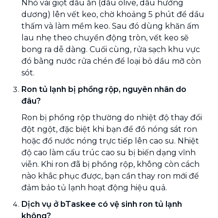
Nhỏ vài giọt dầu ăn (dầu olive, dầu hướng
dương) lên vết keo, chờ khoảng 5 phút để dầu
thấm và làm mềm keo. Sau đó dùng khăn ấm
lau nhẹ theo chuyển động tròn, vết keo sẽ
bong ra dễ dàng. Cuối cùng, rửa sạch khu vực
đó bằng nước rửa chén để loại bỏ dầu mỡ còn
sót.
Ron tủ lạnh bị phồng rộp, nguyên nhân do
đâu?
Ron bị phồng rộp thường do nhiệt độ thay đổi
đột ngột, đặc biệt khi bạn để đồ nóng sát ron
hoặc đổ nước nóng trực tiếp lên cao su. Nhiệt
độ cao làm cấu trúc cao su bị biến dạng vĩnh
viễn. Khi ron đã bị phồng rộp, không còn cách
nào khắc phục được, bạn cần thay ron mới để
đảm bảo tủ lạnh hoạt động hiệu quả.
Dịch vụ ở bTaskee có vệ sinh ron tủ lạnh
không?