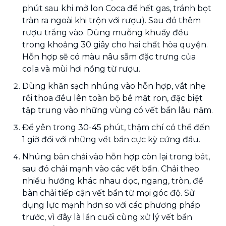
phút sau khi mở lon Coca để hết gas, tránh bọt
tràn ra ngoài khi trộn với rượu). Sau đó thêm
rượu trắng vào. Dùng muỗng khuấy đều
trong khoảng 30 giây cho hai chất hòa quyện.
Hỗn hợp sẽ có màu nâu sẫm đặc trưng của
cola và mùi hơi nồng từ rượu.
Dùng khăn sạch nhúng vào hỗn hợp, vắt nhẹ
rồi thoa đều lên toàn bộ bề mặt ron, đặc biệt
tập trung vào những vùng có vết bẩn lâu năm.
Để yên trong 30-45 phút, thậm chí có thể đến
1 giờ đối với những vết bẩn cực kỳ cứng đầu.
Nhúng bàn chải vào hỗn hợp còn lại trong bát,
sau đó chải mạnh vào các vết bẩn. Chải theo
nhiều hướng khác nhau dọc, ngang, tròn, để
bàn chải tiếp cận vết bẩn từ mọi góc độ. Sử
dụng lực mạnh hơn so với các phương pháp
trước, vì đây là lần cuối cùng xử lý vết bẩn