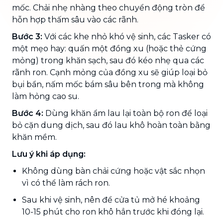
mốc. Chải nhẹ nhàng theo chuyển động tròn để
hỗn hợp thấm sâu vào các rãnh.
Bước 3:
Với các khe nhỏ khó vệ sinh, các Tasker có
một mẹo hay: quấn một đồng xu (hoặc thẻ cứng
mỏng) trong khăn sạch, sau đó kéo nhẹ qua các
rãnh ron. Cạnh mỏng của đồng xu sẽ giúp loại bỏ
bụi bẩn, nấm mốc bám sâu bên trong mà không
làm hỏng cao su.
Bước 4:
Dùng khăn ẩm lau lại toàn bộ ron để loại
bỏ cặn dung dịch, sau đó lau khô hoàn toàn bằng
khăn mềm.
Lưu ý khi áp dụng:
Không dùng bàn chải cứng hoặc vật sắc nhọn
vì có thể làm rách ron.
Sau khi vệ sinh, nên để cửa tủ mở hé khoảng
10-15 phút cho ron khô hẳn trước khi đóng lại.