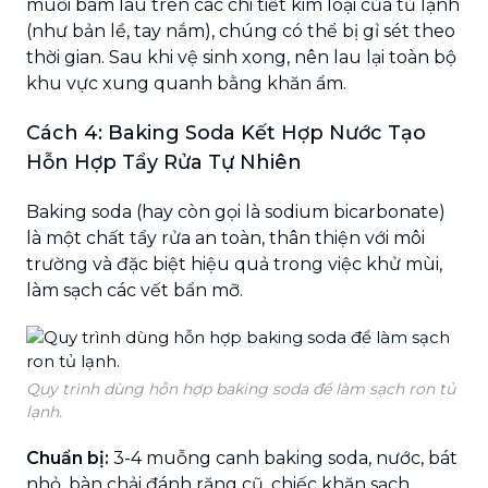
muối bám lâu trên các chi tiết kim loại của tủ lạnh
(như bản lề, tay nắm), chúng có thể bị gỉ sét theo
thời gian. Sau khi vệ sinh xong, nên lau lại toàn bộ
khu vực xung quanh bằng khăn ẩm.
Cách 4: Baking Soda Kết Hợp Nước Tạo
Hỗn Hợp Tẩy Rửa Tự Nhiên
Baking soda (hay còn gọi là sodium bicarbonate)
là một chất tẩy rửa an toàn, thân thiện với môi
trường và đặc biệt hiệu quả trong việc khử mùi,
làm sạch các vết bẩn mỡ.
Quy trình dùng hỗn hợp baking soda để làm sạch ron tủ
lạnh.
Chuẩn bị:
3-4 muỗng canh baking soda, nước, bát
nhỏ, bàn chải đánh răng cũ, chiếc khăn sạch,