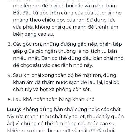
nhẹ lên ron để loại bỏ bụi bẩn và mảng bám.
Bắt đầu từ góc trên cùng của cửa tủ, chải nhẹ
nhàng theo chiều dọc của ron. Sử dụng lực
vừa phải, không chải quá mạnh để tránh làm
biến dạng cao su.
Các góc ron, những đường gấp nếp, phần tiếp
giáp giữa các ngăn thường là nơi tích tụ bẩn
nhiều nhất. Bạn có thể dùng đầu bàn chải nhỏ
để chọc sâu vào các rãnh nhỏ này.
Sau khi chải xong toàn bộ bề mặt ron, dùng
khăn ẩm đã thấm nước sạch để lau lại, loại bỏ
chất tẩy và bọt xà phòng còn sót.
Lau khô hoàn toàn bằng khăn khô.
Lưu ý:
Không dùng bàn chải cứng hoặc các chất
tẩy rửa mạnh (như chất tẩy toilet, thuốc tẩy quần
áo) vì chúng có thể làm hỏng cấu trúc cao su,
khiến ron nhanh bị rạn nứt và mất độ đàn hồi.