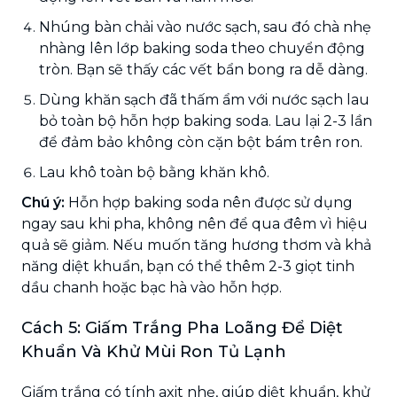
Nhúng bàn chải vào nước sạch, sau đó chà nhẹ
nhàng lên lớp baking soda theo chuyển động
tròn. Bạn sẽ thấy các vết bẩn bong ra dễ dàng.
Dùng khăn sạch đã thấm ẩm với nước sạch lau
bỏ toàn bộ hỗn hợp baking soda. Lau lại 2-3 lần
để đảm bảo không còn cặn bột bám trên ron.
Lau khô toàn bộ bằng khăn khô.
Chú ý:
Hỗn hợp baking soda nên được sử dụng
ngay sau khi pha, không nên để qua đêm vì hiệu
quả sẽ giảm. Nếu muốn tăng hương thơm và khả
năng diệt khuẩn, bạn có thể thêm 2-3 giọt tinh
dầu chanh hoặc bạc hà vào hỗn hợp.
Cách 5: Giấm Trắng Pha Loãng Để Diệt
Khuẩn Và Khử Mùi Ron Tủ Lạnh
Giấm trắng có tính axit nhẹ, giúp diệt khuẩn, khử