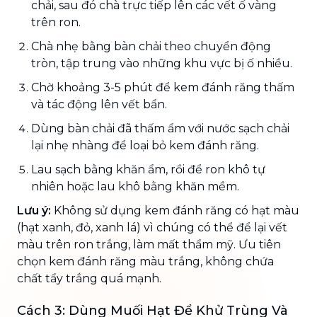
chải, sau đó chà trực tiếp lên các vết ố vàng
trên ron.
Chà nhẹ bằng bàn chải theo chuyển động
tròn, tập trung vào những khu vực bị ố nhiều.
Chờ khoảng 3-5 phút để kem đánh răng thấm
và tác động lên vết bẩn.
Dùng bàn chải đã thấm ẩm với nước sạch chải
lại nhẹ nhàng để loại bỏ kem đánh răng.
Lau sạch bằng khăn ẩm, rồi để ron khô tự
nhiên hoặc lau khô bằng khăn mềm.
Lưu ý:
Không sử dụng kem đánh răng có hạt màu
(hạt xanh, đỏ, xanh lá) vì chúng có thể để lại vết
màu trên ron trắng, làm mất thẩm mỹ. Ưu tiên
chọn kem đánh răng màu trắng, không chứa
chất tẩy trắng quá mạnh.
Cách 3: Dùng Muối Hạt Để Khử Trùng Và