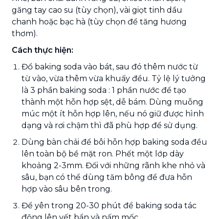
găng tay cao su (tùy chọn), vài giọt tinh dầu
chanh hoặc bạc hà (tùy chọn để tăng hương
thơm).
Cách thực hiện:
Đổ baking soda vào bát, sau đó thêm nước từ
từ vào, vừa thêm vừa khuấy đều. Tỷ lệ lý tưởng
là 3 phần baking soda : 1 phần nước để tạo
thành một hỗn hợp sệt, dễ bám. Dùng muỗng
múc một ít hỗn hợp lên, nếu nó giữ được hình
dạng và rơi chậm thì đã phù hợp để sử dụng.
Dùng bàn chải để bôi hỗn hợp baking soda đều
lên toàn bộ bề mặt ron. Phết một lớp dày
khoảng 2-3mm. Đối với những rãnh khe nhỏ và
sâu, bạn có thể dùng tăm bông để đưa hỗn
hợp vào sâu bên trong.
Để yên trong 20-30 phút để baking soda tác
động lên vết bẩn và nấm mốc.