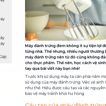
Chuyển nhà trọn gói, không lo dọn
dẹp nơi đi nơi đến
Vệ sinh công nghiệp
NEW
tay
Vệ sinh chuyên nghiệp cho văn
phòng, nhà xưởng, công trình lớn
máy
tay
Máy đánh trứng đem không ít sự tiện lợi 
từng nhà. Thế nhưng, nhiều người thường b
Gặp
máy đánh trứng nên từ đó cũng không đả
cho thực phẩm. Thế nên, học cách vệ sin
tay qua bài viết này bạn nhé!
Trước khi sử dụng máy, ta cần phải nắm mộ
sử dụng của máy đánh trứng. Việc vệ sinh
như thế. Hiểu được cấu tạo và các nguyên 
bảo vệ máy tránh khỏi hư hỏng.
Cấu tạo của máy đánh trứn