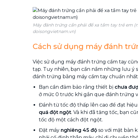
Máy đánh trứng cần phải để xa tầm tay trẻ em (
doisongvietnam.vn)
Cách sử dụng máy đánh trứ
Việc sử dụng máy đánh trứng cầm tay cũ
tạp. Tuy nhiên, bạn cần nắm những lưu ý 
đánh trứng bằng máy cầm tay chuẩn nhất
Bạn cần đảm bảo rằng thiết bị
chưa đượ
ở mức 0 trước khi gắn que đánh trứng v
Đánh từ tốc độ thấp lên cao để đạt hiệu
quá đột ngột
. Và khi đã tăng tốc, bạn 
tốc độ một cách đột ngột.
Đặt máy
nghiêng 45 độ
so với mặt bàn k
phải cố định thân máy, chỉ di chuyển th