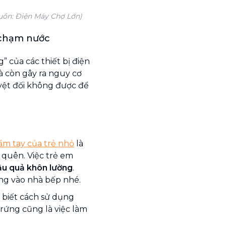
ồn: Điện Máy Chợ Lớn)
 chạm nước
” của các thiết bị điện
 còn gây ra nguy cơ
uyệt đối không được để
ầm tay của trẻ nhỏ
là
 quên. Việc trẻ em
ậu quả khôn lường
.
úng vào nhà bếp nhé.
 biết cách sử dụng
rứng cũng là việc làm