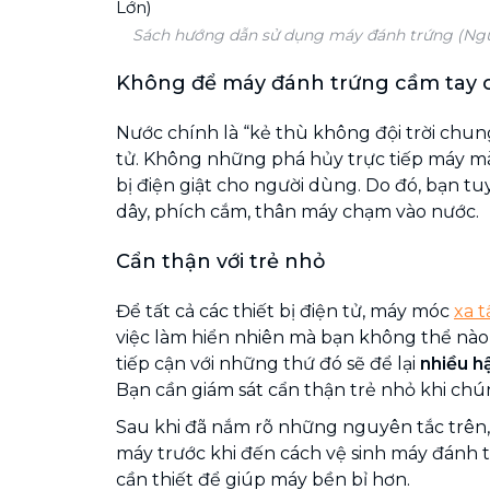
Sách hướng dẫn sử dụng máy đánh trứng (Ngu
Không để máy đánh trứng cầm tay
Nước chính là “kẻ thù không đội trời chung
tử. Không những phá hủy trực tiếp máy mà
bị điện giật cho người dùng. Do đó, bạn t
dây, phích cắm, thân máy chạm vào nước.
Cẩn thận với trẻ nhỏ
Để tất cả các thiết bị điện tử, máy móc
xa t
việc làm hiển nhiên mà bạn không thể nào
tiếp cận với những thứ đó sẽ để lại
nhiều h
Bạn cần giám sát cẩn thận trẻ nhỏ khi ch
Sau khi đã nắm rõ những nguyên tắc trên,
máy trước khi đến cách vệ sinh máy đánh t
cần thiết để giúp máy bền bỉ hơn.