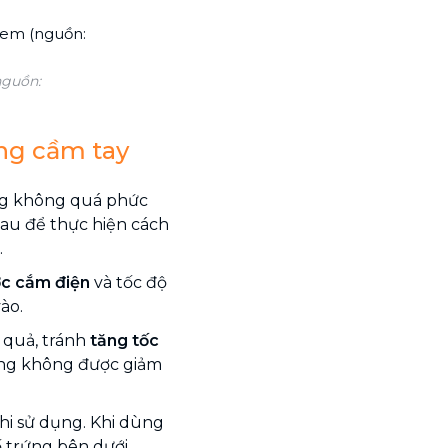
nguồn:
ng cầm tay
ng không quá phức
sau để thực hiện cách
.
c cắm điện
và tốc độ
ào.
 quả, tránh
tăng tốc
cũng không được giảm
hi sử dụng. Khi dùng
ố trứng bên dưới.