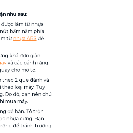
ận như sau
:
 được làm từ nhựa.
 nút bấm nằm phía
làm từ
nhựa ABS
để
ứng khá đơn giản.
uay
và các bánh răng.
 quay cho mô tơ.
m theo 2 que đánh và
 theo loại máy. Tuy
ng. Do đó, bạn nên chú
khi mua máy.
ng để bàn. Tô trộn
bọc nhựa cứng. Bạn
g rộng để tránh trường