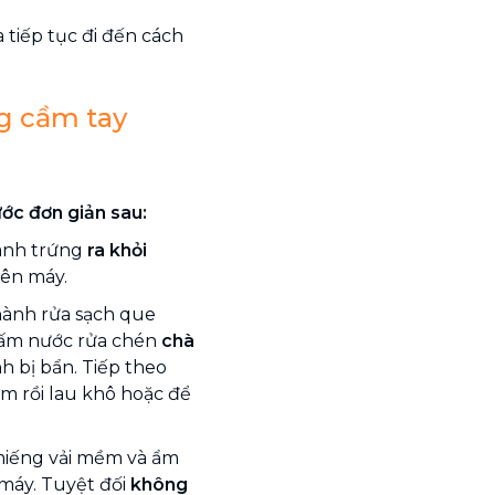
 tiếp tục đi đến cách
g cầm tay
ớc đơn giản sau:
đánh trứng
ra khỏi
rên máy.
 hành rửa sạch que
hấm nước rửa chén
chà
 bị bẩn. Tiếp theo
m rồi lau khô hoặc để
 miếng vải mềm và ẩm
máy. Tuyệt đối
không