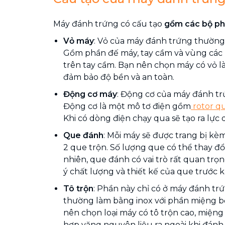
Máy đánh trứng có cấu tạo
gồm các bộ ph
Vỏ máy
: Vỏ của máy đánh trứng thường
Gồm phần đế máy, tay cầm và vùng các
trên tay cầm. Bạn nên chọn máy có vỏ 
đảm bảo độ bền và an toàn.
Động cơ máy
: Động cơ của máy đánh tr
Động cơ là một mô tơ điện gồm
rotor q
Khi có dòng điện chạy qua sẽ tạo ra lực
Que đánh
: Mỗi máy sẽ được trang bị kè
2 que trộn. Số lượng que có thể thay đổi
nhiên, que đánh có vai trò rất quan trọ
ý chất lượng và thiết kế của que trước 
Tô trộn
: Phần này chỉ có ở máy đánh trứ
thường làm bằng inox với phần miệng 
nên chọn loại máy có tô trộn cao, miện
hợp văng nguyên liệu ra ngoài khi đánh.