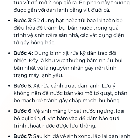
tua vít để mở 2 hộp gió ra. Bộ phận này thường
được gắn với dàn lạnh bằng vít đuôi cá.
Bước 3
: Sử dụng bạt hoặc túi bao lại toàn bộ
điều hòa để tránh bụi bẩn, nước trong quá
trình vệ sinh rơi ra sàn nhà, các vật dụng điện
tử gây hỏng hóc.
Bước 4:
Dùng bình xịt rửa kỹ dàn trao đổi
nhiệt. Đây là khu vực thường bám nhiều bụi
bẩn nhất và là nguyên nhân gây nên tình
trạng máy lạnh yếu.
Bước 5
: Xịt rửa cánh quạt dàn lạnh. Lưu ý
không nên để nước bắn vào mô tơ quạt, phần
bo mạch để tránh gây chập mạch, hư hỏng.
Bước 6
: Vệ sinh máng thoát nước ngưng, loại
bỏ bụi bẩn, dị vật bám vào để đảm bảo quá
trình thoát nước được lưu thông.
Bước 7
: Sau khi đã vệ sinh xong, lắp lại dàn lạnh