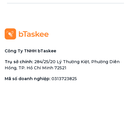
Công Ty TNHH bTaskee
Trụ sở chính
:
284/25/20 Lý Thường Kiệt, Phường Diên
Hồng, TP. Hồ Chí Minh 72521
Mã số doanh nghiệp
:
0313723825
Đại Diện Công Ty
:
Ông Đỗ Đắc Nhân Tâm
Chức vụ
:
Giám Đốc
Hotline
:
1900 636 736
Hỗ trợ khách hàng
:
support@btaskee.com