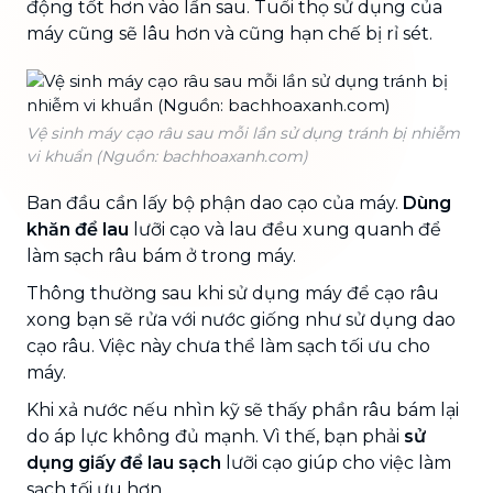
động tốt hơn vào lần sau. Tuổi thọ sử dụng của
máy cũng sẽ lâu hơn và cũng hạn chế bị rỉ sét.
Vệ sinh máy cạo râu sau mỗi lần sử dụng tránh bị nhiễm
vi khuẩn (Nguồn: bachhoaxanh.com)
Ban đầu cần lấy bộ phận dao cạo của máy.
Dùng
khăn để lau
lưỡi cạo và lau đều xung quanh để
làm sạch râu bám ở trong máy.
Thông thường sau khi sử dụng máy để cạo râu
xong bạn sẽ rửa với nước giống như sử dụng dao
cạo râu. Việc này chưa thể làm sạch tối ưu cho
máy.
Khi xả nước nếu nhìn kỹ sẽ thấy phần râu bám lại
do áp lực không đủ mạnh. Vì thế, bạn phải
sử
dụng giấy để lau sạch
lưỡi cạo giúp cho việc làm
sạch tối ưu hơn.