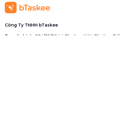
Công Ty TNHH bTaskee
Trụ sở chính
:
284/25/20 Lý Thường Kiệt, Phường Diên
Hồng, TP. Hồ Chí Minh 72521
Mã số doanh nghiệp
:
0313723825
Đại Diện Công Ty
:
Ông Đỗ Đắc Nhân Tâm
Chức vụ
:
Giám Đốc
Hotline
:
1900 636 736
Hỗ trợ khách hàng
:
support@btaskee.com
Hỗ trợ doanh nghiệp
:
btaskee4biz.vn@btaskee.com
Việt Nam
Hỗ trợ
Liên hệ
Khiếu nại