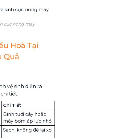
inh cục nóng máy
ều Hoà Tại
u Quả
h
h vệ sinh diễn ra
hi tiết:
Chi Tiết
Bình tưới cây hoặc
máy bơm áp lực nhỏ
Sạch, không để lại xơ