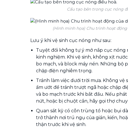
Cấu tạo bên trong cục nóng đi
(Hình minh họa) Chu trình hoạt động
Lưu ý khi vệ sinh cục nóng như sau:
Tuyệt đối không tự ý mở nắp cục nóng
kinh nghiệm. Khi vệ sinh, không xịt nước
bo mạch, và block máy nén. Những bộ p
chập điện nghiêm trọng.
Tránh làm việc dưới trời mưa. Không vệ 
ẩm ướt để tránh trượt ngã hoặc chập điệ
và bo mạch trước khi bắt đầu. Nếu phát
nứt, hoặc bị chuột cắn, hãy gọi thợ chu
Quan sát kỹ có côn trùng tổ hoặc bụi d
trở thành nơi trú ngụ của gián, kiến, hoặ
thận trước khi vệ sinh.