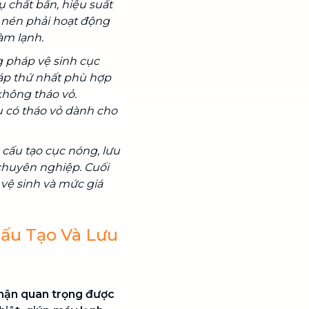
ụ chất bẩn, hiệu suất
y nén phải hoạt động
àm lạnh.
g pháp vệ sinh cục
áp thứ nhất phù hợp
không tháo vỏ.
u có tháo vỏ dành cho
 cấu tạo cục nóng, lưu
 chuyên nghiệp. Cuối
 vệ sinh và mức giá
ấu Tạo Và Lưu
phận quan trọng được