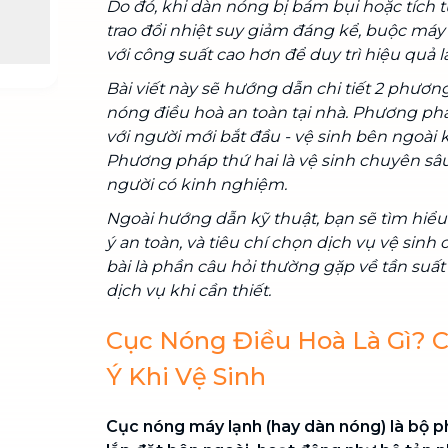
Do đó, khi dàn nóng bị bám bụi hoặc tích t
trao đổi nhiệt suy giảm đáng kể, buộc má
với công suất cao hơn để duy trì hiệu quả l
Bài viết này sẽ hướng dẫn chi tiết 2 phươn
nóng điều hoà an toàn tại nhà. Phương ph
với người mới bắt đầu - vệ sinh bên ngoài 
Phương pháp thứ hai là vệ sinh chuyên sâ
người có kinh nghiệm.
Ngoài hướng dẫn kỹ thuật, bạn sẽ tìm hiểu
ý an toàn, và tiêu chí chọn dịch vụ vệ sinh
bài là phần câu hỏi thường gặp về tần suất
dịch vụ khi cần thiết.
Cục Nóng Điều Hoà Là Gì? C
Ý Khi Vệ Sinh
Cục nóng máy lạnh (hay dàn nóng) là bộ 