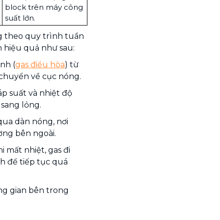
block trên máy công
suất lớn.
g theo quy trình tuần
h hiệu quả như sau:
nh (
gas điều hòa
) từ
 chuyển về cục nóng.
p suất và nhiệt độ
 sang lỏng.
 qua dàn nóng, nơi
ường bên ngoài.
i mất nhiệt, gas đi
ạnh để tiếp tục quá
ông gian bên trong