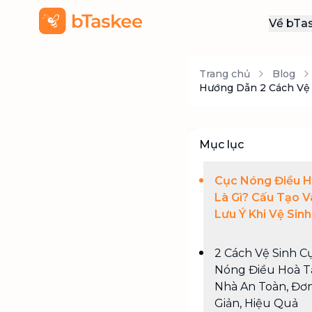
Về bTa
Giới
Trang chủ
Blog
Thôn
Hướng Dẫn 2 Cách Vệ 
Khu
Tuy
Mục lục
Liên
Cục Nóng Điều 
Là Gì? Cấu Tạo V
Lưu Ý Khi Vệ Sinh
2 Cách Vệ Sinh C
Nóng Điều Hoà T
Nhà An Toàn, Đơ
Giản, Hiệu Quả