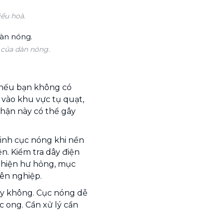
ều hoà.
 của dàn nóng.
 nếu bạn không có
 vào khu vực tụ quạt,
hận này có thể gây
sinh cục nóng khi nền
n. Kiểm tra dây điện
 hiện hư hỏng, mục
yên nghiệp.
ày không. Cục nóng dễ
c ong. Cần xử lý cẩn