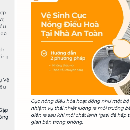
Chuyển nhà trọn gói, không lo dọn
dẹp nơi đi nơi đến
ợp
Vệ
Vệ sinh công nghiệp
NEW
iều
Vệ sinh chuyên nghiệp cho văn
iệp
phòng, nhà xưởng, công trình lớn
ch
Nóng
ụ Vệ
iều
Cục nóng điều hòa hoạt động như một bộ p
nhiệm vụ thải nhiệt lượng ra môi trường bê
Gặp
diễn ra sau khi môi chất lạnh (gas) đã hấp 
Nóng
gian bên trong phòng.