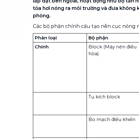
lắp đặt bên ngoài, hoạt động như bộ tản n
tỏa hơi nóng ra môi trường và đưa không 
phòng.
Các bộ phận chính cấu tạo nên cục nóng 
Phân loại
Bộ phận
Chính
Block (
Máy nén điều
hòa
)
Tụ kích block
Bo mạch điều khiển