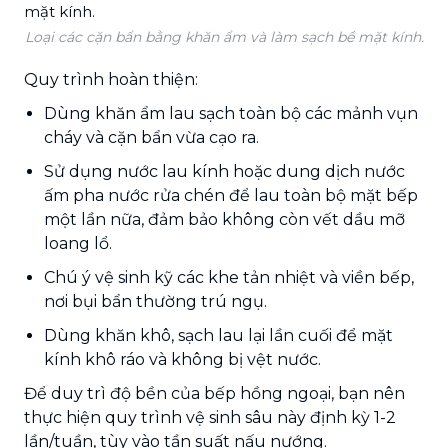
Loại các cặn bẩn bằng khăn ẩm và làm sạch bề mặt kính.
Quy trình hoàn thiện:
Dùng khăn ẩm lau sạch toàn bộ các mảnh vụn
cháy và cặn bẩn vừa cạo ra.
Sử dụng nước lau kính hoặc dung dịch nước
ấm pha nước rửa chén để lau toàn bộ mặt bếp
một lần nữa, đảm bảo không còn vết dầu mỡ
loang lổ.
Chú ý vệ sinh kỹ các khe tản nhiệt và viền bếp,
nơi bụi bẩn thường trú ngụ.
Dùng khăn khô, sạch lau lại lần cuối để mặt
kính khô ráo và không bị vệt nước.
Để duy trì độ bền của bếp hồng ngoại, bạn nên
thực hiện quy trình vệ sinh sâu này định kỳ 1-2
lần/tuần, tùy vào tần suất nấu nướng.