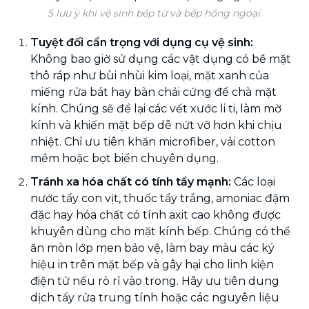
5 lưu ý khi vệ sinh bếp từ và bếp hồng ngoại.
Tuyệt đối cẩn trọng với dụng cụ vệ sinh:
Không bao giờ sử dụng các vật dụng có bề mặt
thô ráp như bùi nhùi kim loại, mặt xanh của
miếng rửa bát hay bàn chải cứng để chà mặt
kính. Chúng sẽ để lại các vết xước li ti, làm mờ
kính và khiến mặt bếp dễ nứt vỡ hơn khi chịu
nhiệt. Chỉ ưu tiên khăn microfiber, vải cotton
mềm hoặc bọt biển chuyên dụng.
Tránh xa hóa chất có tính tẩy mạnh:
Các loại
nước tẩy con vịt, thuốc tẩy trắng, amoniac đậm
đặc hay hóa chất có tính axit cao không được
khuyên dùng cho mặt kính bếp. Chúng có thể
ăn mòn lớp men bảo vệ, làm bay màu các ký
hiệu in trên mặt bếp và gây hại cho linh kiện
điện tử nếu rò rỉ vào trong. Hãy ưu tiên dung
dịch tẩy rửa trung tính hoặc các nguyên liệu