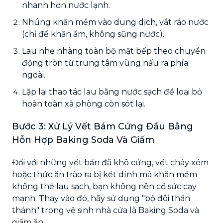
nhanh hơn nước lạnh.
Nhúng khăn mềm vào dung dịch, vắt ráo nước
(chỉ để khăn ẩm, không sũng nước).
Lau nhẹ nhàng toàn bộ mặt bếp theo chuyển
động tròn từ trung tâm vùng nấu ra phía
ngoài.
Lặp lại thao tác lau bằng nước sạch để loại bỏ
hoàn toàn xà phòng còn sót lại.
Bước 3: Xử Lý Vết Bám Cứng Đầu Bằng
Hỗn Hợp Baking Soda Và Giấm
Đối với những vết bẩn đã khô cứng, vết cháy xém
hoặc thức ăn trào ra bị kết dính mà khăn mềm
không thể lau sạch, bạn không nên cố sức cạy
mạnh. Thay vào đó, hãy sử dụng "bộ đôi thần
thánh" trong vệ sinh nhà cửa là Baking Soda và
giấm ăn.