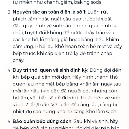
tự nhiên như chanh, giấm, baking soda.
Nguyên tắc an toàn điện là số 1:
Luôn rút
phích cắm hoặc ngắt cầu dao trước khi bắt
đầu quy trình vệ sinh sâu. Trong quá trình lau
chùi, tuyệt đối không để nước chảy tràn vào
các khe hở, lỗ thông gió hoặc bảng điều khiển
cảm ứng. Phải lau khô hoàn toàn bề mặt và đáy
bếp trước khi cấp điện trở lại để tránh chập
cháy.
Duy trì thói quen vệ sinh định kỳ:
Đừng đợi đến
khi bếp quá bẩn mới dọn. Hãy hình thành thói
quen lau nhẹ mặt bếp bằng khăn ẩm ngay sau
mỗi lần nấu (khi bếp đã nguội bớt nhưng còn
hơi ấm, vết bẩn sẽ dễ đi hơn). Thực hiện vệ sinh
sâu 1-2 lần/tuần. Vết bẩn để càng lâu, càng bị
nhiệt độ cao nung khô, sẽ càng khó làm sạch.
Bảo quản bếp đúng cách:
Sau khi vệ sinh, hãy
để bếp khô ráo tự nhiên trước khi đậy nắp bảo