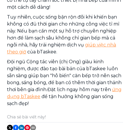
có thể tự tay chăm sóc thiết bị nhà bếp của mình
một cách dễ dàng!
Tuy nhiên, cuộc sống bận rộn đôi khi khiến bạn
không có đủ thời gian cho những công việc tỉ mỉ
này. Nếu bạn cần một sự hỗ trợ chuyên nghiệp
hơn để làm sạch sâu không chỉ gian bếp mà cả
ngôi nhà, hãy trải nghiệm dịch vụ
giúp việc nhà
theo giờ
của bTaskee.
Đội ngũ Cộng tác viên (chị Ong) giàu kinh
nghiệm, được đào tạo bài bản của bTaskee luôn
sẵn sàng giúp bạn "hô biến" căn bếp trở nên sạch
bong, sáng bóng, để bạn có thêm thời gian thảnh
thơi bên gia đình.Đặt lịch ngay hôm nay trên
ứng
dụng bTaskee
để tận hưởng không gian sống
sạch đẹp!
Chia sẻ bài viết này!