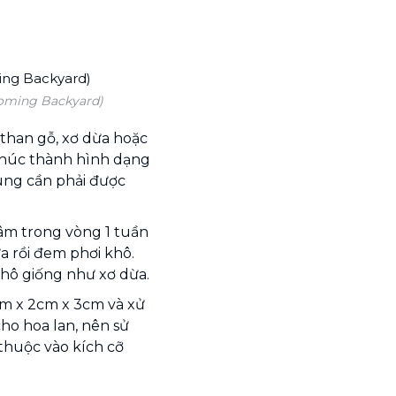
ooming Backyard)
 than gỗ, xơ dừa hoặc
 khúc thành hình dạng
ung cần phải được
gâm trong vòng 1 tuần
a rồi đem phơi khô.
hô giống như xơ dừa.
cm x 2cm x 3cm và xử
ho hoa lan, nên sử
huộc vào kích cỡ