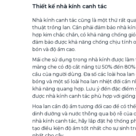
Thiết kế nhà kính canh tác
Nhà kính canh tác cũng là một thứ rất qu
thuật trồng lan. Cần phải đảm bảo nhà kí
hợp kim chắc chắn, có khả năng chống gió
đảm bảo được khả năng chống chịu tính o
bón và độ ẩm cao.
Mái che sử dụng trong nhà kính được làm 
màng che có độ cắt nắng từ 50% đến 80%
cầu của người dùng. Đa số các loài hoa lan
bóng và một số loài hoa lan nhiệt đới cần 
khả năng quang hợp. Lưu ý đến đặc điểm si
được nhà kính canh tác phù hợp với giống
Hoa lan cần độ ẩm tương đối cao để có thể
dinh dưỡng và nước thông qua bộ rễ của câ
nhà kính canh tác, hãy lắp đặt hệ thống 
tạo điều kiện độ ẩm tốt nhất cho sự sinh tr
nhất cho cây.