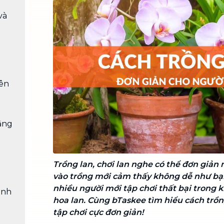
Chuyển nhà trọn gói, không lo dọn
và
dẹp nơi đi nơi đến
Vệ sinh công nghiệp
NEW
Vệ sinh chuyên nghiệp cho văn
phòng, nhà xưởng, công trình lớn
rên
ằng
Trồng lan, chơi lan nghe có thể đơn giản
vào trồng mới cảm thấy không dễ như bạn
nhiều người mới tập chơi thất bại trong 
ệnh
hoa lan. Cùng bTaskee tìm hiểu cách trồn
tập chơi cực đơn giản!