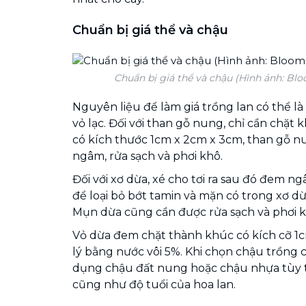
Chuẩn bị giá thể và chậu
Chuẩn bị giá thể và chậu (Hình ảnh: Bl
Nguyên liệu để làm giá trồng lan có thể là
vỏ lạc. Đối với than gỗ nung, chỉ cần chặt
có kích thước 1cm x 2cm x 3cm, than gỗ n
ngâm, rửa sạch và phơi khô.
Đối với xơ dừa, xé cho tơi ra sau đó đem n
để loại bỏ bớt tamin và mặn có trong xơ dừ
Mụn dừa cũng cần được rửa sạch và phơi k
Vỏ dừa đem chặt thành khúc có kích cỡ 1
lý bằng nước vôi 5%. Khi chọn chậu trồng c
dụng chậu đất nung hoặc chậu nhựa tùy t
cũng như độ tuổi của hoa lan.