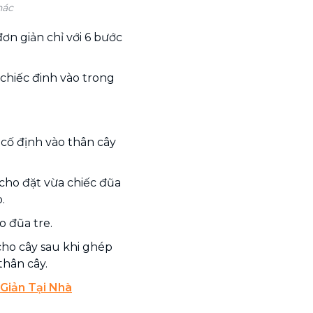
hác
ơn giản chỉ với 6 bước
chiếc đinh vào trong
cố định vào thân cây
cho đặt vừa chiếc đũa
.
o đũa tre.
cho cây sau khi ghép
thân cây.
Giản Tại Nhà