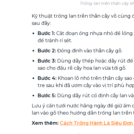
Trồng lan trên thân cây k
Kỹ thuật trồng lan trên thân cây vô cùng đ
sau đây:
Bước 1:
Cắt đoạn ống nhựa nhỏ để lồng 
để tránh rỉ sét.
Bước 2:
Đóng đinh vào thân cây gỗ.
Bước 3:
Dùng dây thép hoặc dây rút để 
sao cho đầu rễ cây hoa lan vừa tới gỗ.
Bước 4:
Khoan lỗ nhỏ trên thân cây sao 
tre sau khi đã ươm cây vào vị trí phù hợp
Bước 5:
Dùng dây rút cố định cây lan và
Lưu ý cần tưới nước hằng ngày để giữ ẩm 
lan vào gỗ theo hướng dẫn trồng lan trên 
Xem thêm:
Cách Trồng Hành Lá Siêu Đơn 