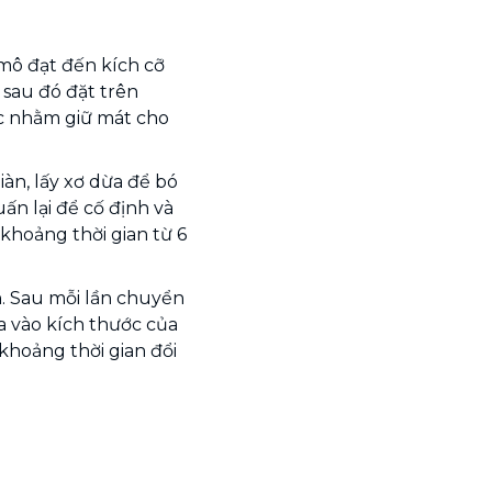
mô đạt đến kích cỡ
 sau đó đặt trên
ớc nhằm giữ mát cho
àn, lấy xơ dừa để bó
n lại để cố định và
 khoảng thời gian từ 6
. Sau mỗi lần chuyển
 vào kích thước của
hoảng thời gian đổi