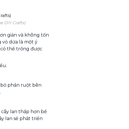
e DiY Crafts)
ơn giản và không tốn
g vỏ dừa là một ý
n có thể trồng được
ều.
 bỏ phần ruột bên
.
 cây lan thấp hơn bề
y lan sẽ phát triển