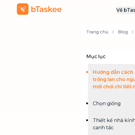
Về bTa
Giới
Trang chủ
Blog
Thôn
Khu
Tuy
Mục lục
Liên
Hướng dẫn cách
trồng lan cho ng
mới chơi chi tiết 
Chọn giống
Thiết kế nhà kín
canh tác