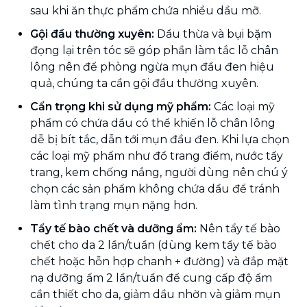
sau khi ăn thực phẩm chứa nhiều dầu mỡ.
Gội đầu thường xuyên:
Dầu thừa và bụi bặm
đọng lại trên tóc sẽ góp phần làm tắc lỗ chân
lông nên để phòng ngừa mụn đầu đen hiệu
quả, chúng ta cần gội đầu thường xuyên.
Cẩn trọng khi sử dụng mỹ phẩm:
Các loại mỹ
phẩm có chứa dầu có thể khiến lỗ chân lông
dễ bị bít tắc, dẫn tới mụn đầu đen. Khi lựa chọn
các loại mỹ phẩm như đồ trang điểm, nước tẩy
trang, kem chống nắng, người dùng nên chú ý
chọn các sản phẩm không chứa dầu để tránh
làm tình trạng mụn nặng hơn.
Tẩy tế bào chết và dưỡng ẩm:
Nên tẩy tế bào
chết cho da 2 lần/tuần (dùng kem tẩy tế bào
chết hoặc hỗn hợp chanh + đường) và đắp mặt
nạ dưỡng ẩm 2 lần/tuần để cung cấp độ ẩm
cần thiết cho da, giảm dầu nhờn và giảm mụn