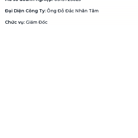
Đại Diện Công Ty
:
Ông Đỗ Đắc Nhân Tâm
Chức vụ
:
Giám Đốc
Hotline
:
1900 636 736
Hỗ trợ khách hàng
:
support@btaskee.com
Hỗ trợ doanh nghiệp
:
btaskee4biz.vn@btaskee.com
Việt Nam
Hỗ trợ
Liên hệ
Khiếu nại
Công ty
Về bTaskee
Liên hệ