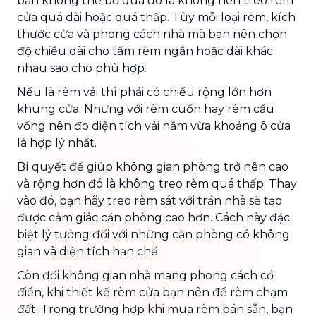
bạn không thể bỏ qua đó là không nên treo rèm
cửa quá dài hoặc quá thấp. Tùy mỗi loại rèm, kích
thước cửa và phong cách nhà mà bạn nên chọn
độ chiều dài cho tấm rèm ngắn hoặc dài khác
nhau sao cho phù hợp.
Nếu là rèm vải thì phải có chiều rộng lớn hơn
khung cửa. Nhưng với rèm cuốn hay rèm cầu
vồng nên đo diện tích vải nằm vừa khoảng ô cửa
là hợp lý nhất.
Bí quyết để giúp không gian phòng trở nên cao
và rộng hơn đó là không treo rèm quá thấp. Thay
vào đó, bạn hãy treo rèm sát với trần nhà sẽ tạo
được cảm giác căn phòng cao hơn. Cách này đặc
biệt lý tưởng đối với những căn phòng có không
gian và diện tích hạn chế.
Còn đối không gian nhà mang phong cách cổ
điển, khi thiết kế rèm cửa bạn nên để rèm chạm
đất. Trong trường hợp khi mua rèm bán sẵn, bạn