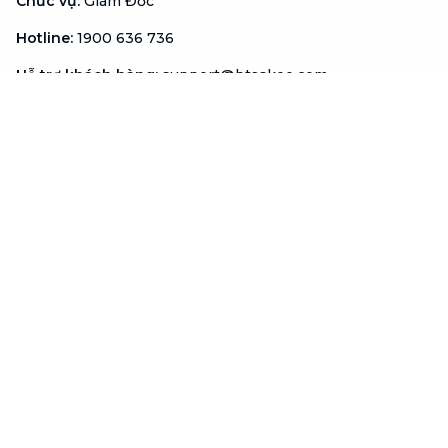
Chức vụ
:
Giám Đốc
Hotline
:
1900 636 736
Hỗ trợ khách hàng
:
support@btaskee.com
Hỗ trợ doanh nghiệp
:
btaskee4biz.vn@btaskee.com
Việt Nam
Hỗ trợ
Liên hệ
Khiếu nại
Công ty
Về bTaskee
Liên hệ
Tuyển dụng
Câu chuyện người giúp
việc