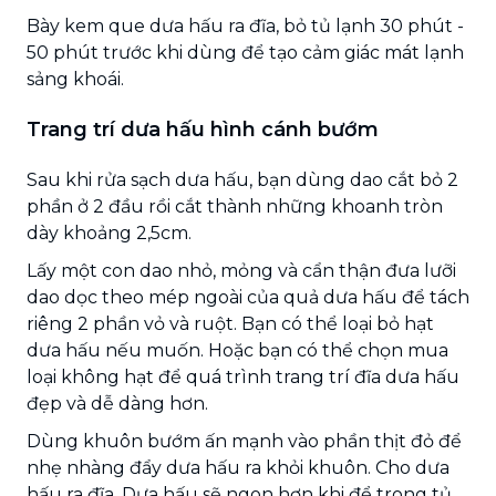
Bày kem que dưa hấu ra đĩa, bỏ tủ lạnh 30 phút -
50 phút trước khi dùng để tạo cảm giác mát lạnh
sảng khoái.
Trang trí dưa hấu hình cánh bướm
Sau khi rửa sạch dưa hấu, bạn dùng dao cắt bỏ 2
phần ở 2 đầu rồi cắt thành những khoanh tròn
dày khoảng 2,5cm.
Lấy một con dao nhỏ, mỏng và cẩn thận đưa lưỡi
dao dọc theo mép ngoài của quả dưa hấu để tách
riêng 2 phần vỏ và ruột. Bạn có thể loại bỏ hạt
dưa hấu nếu muốn. Hoặc bạn có thể chọn mua
loại không hạt để quá trình trang trí đĩa dưa hấu
đẹp và dễ dàng hơn.
Dùng khuôn bướm ấn mạnh vào phần thịt đỏ để
nhẹ nhàng đẩy dưa hấu ra khỏi khuôn. Cho dưa
hấu ra đĩa. Dưa hấu sẽ ngon hơn khi để trong tủ