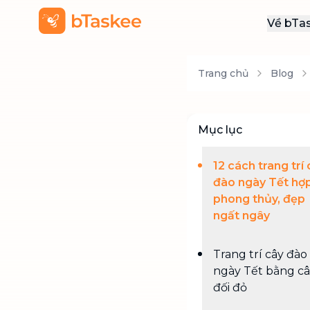
Về bTa
Giới
Trang chủ
Blog
Thôn
Khu
Tuy
Mục lục
Liên
12 cách trang trí
đào ngày Tết hợ
phong thủy, đẹp
ngất ngây
Trang trí cây đào
ngày Tết bằng c
đối đỏ