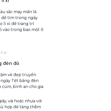
ì xì
màu sắc may mắn là
g dễ tìm trong ngày
ì xì để trang trí
 vào trong bao một ít
ì xì
g đèn đỏ
đậm vẻ đẹp truyền
o ngày Tết bằng đèn
 cúm, bình an cho gia
ấy, vải hoặc nhựa với
phù hợp để tăng thêm