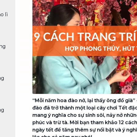
Chuyển nhà trọn gói, không lo dọn
dẹp nơi đi nơi đến
o lì
Vệ sinh công nghiệp
NEW
Vệ sinh chuyên nghiệp cho văn
phòng, nhà xưởng, công trình lớn
ồng
ng
“Mỗi năm hoa đào nở, lại thấy ông đồ già” 
đào đã trở thành một loại cây chơi Tết đặ
ng
mang ý nghĩa cho sự sinh sôi, nảy nở nhữ
phúc và trừ tà. Mời bạn tham khảo 12 cách
ngày tết để tăng thêm sự nổi bật và ý nghĩ