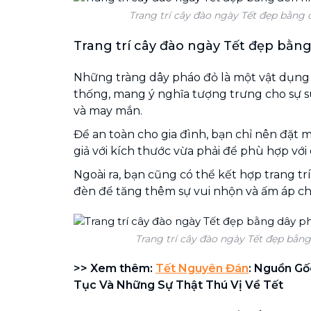
Trang trí cây đào ngày Tết đẹp bằng
Trang trí cây đào ngày Tết đẹp bằn
Những tràng dây pháo đỏ là một vật dụng 
thống, mang ý nghĩa tượng trưng cho sự 
và may mắn.
Để an toàn cho gia đình, bạn chỉ nên đặt
giả với kích thước vừa phải để phù hợp vớ
Ngoài ra, bạn cũng có thể kết hợp trang tr
đèn để tăng thêm sự vui nhộn và ấm áp c
Trang trí cây đào ngày Tết đẹp bằn
>> Xem thêm:
Tết Nguyên Đán
: Nguồn Gố
Tục Và Những Sự Thật Thú Vị Về Tết