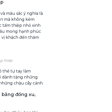
ệp
và màu sắc ý nghĩa là
giản mà không kém
c tấm thiệp nhỏ xinh
cầu mong hạnh phúc
g vị khách đến thăm
g thiệp
ó thể tự tay làm
để dành tặng những
 những chậu cây cảnh.
p bằng đồng xu,