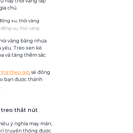
u hay thỏi vàng lấp
gia chủ.
 đồng xu, thỏi vàng
hỏi vàng bằng nhựa
 yếu. Treo xen kẽ
òa và tăng thêm sắc
 nhà theo giờ
, sẽ đồng
cho bạn được thảnh
.
 treo thắt nút
hiều ý nghĩa may mắn,
 trí truyền thống được