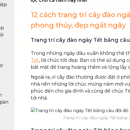
lộc cho cả năm nay nhé!
iệp
12 cách trang trí cây đào ng
phong thủy, đẹp ngất ngây
ẹp
ỏi
Trang trí cây đào ngày Tết bằng câu
Trong những ngày đầu xuân không thể t
Tết
, lời chúc tốt đẹp. Bạn có thể sử dụng 
ây
bắt mắt để trang hoàng thêm vẻ lộng lẫy c
Ngoài ra, vì cây đào thường được đặt ở ph
nhà nên những lời chúc mừng năm mới vừa 
phúc đến cho gia đình và cũng để chúc T
n
tới nhà.
giản
Trang trí cây đào ngày Tết bằng 