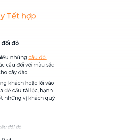
ày Tết hợp
 đối đỏ
hiếu những
câu đối
các câu đối với màu sắc
ho cây đào.
òng khách hoặc lối vào
để cầu tài lộc, hạnh
ết những vị khách quý
câu đối đỏ