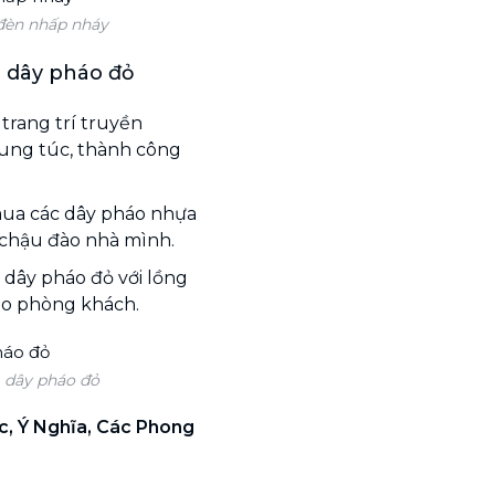
 đèn nhấp nháy
g dây pháo đỏ
trang trí truyền
sung túc, thành công
 mua các dây pháo nhựa
i chậu đào nhà mình.
í dây pháo đỏ với lồng
ho phòng khách.
g dây pháo đỏ
c, Ý Nghĩa, Các Phong