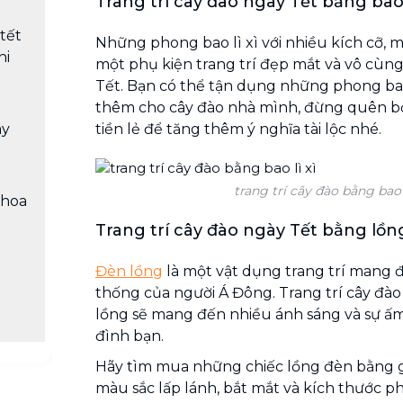
Trang trí cây đào ngày Tết bằng bao l
 tết
Những phong bao lì xì với nhiều kích cỡ, 
ni
một phụ kiện trang trí đẹp mắt và vô cùn
Tết. Bạn có thể tận dụng những phong bao l
thêm cho cây đào nhà mình, đừng quên bỏ
tiền lẻ để tăng thêm ý nghĩa tài lộc nhé.
ây
trang trí cây đào bằng bao l
 hoa
Trang trí cây đào ngày Tết bằng lồn
Đèn lồng
là một vật dụng trang trí mang 
thống của người Á Đông. Trang trí cây đà
lồng sẽ mang đến nhiều ánh sáng và sự ấm
đình bạn.
Hãy tìm mua những chiếc lồng đèn bằng gi
màu sắc lấp lánh, bắt mắt và kích thước 