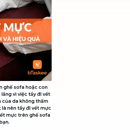
ên ghế sofa hoặc con
ắng vì việc tẩy đi vết
h của da không thấm
t là nên tẩy đi vết mực
 vết mực trên ghế sofa
bạn.