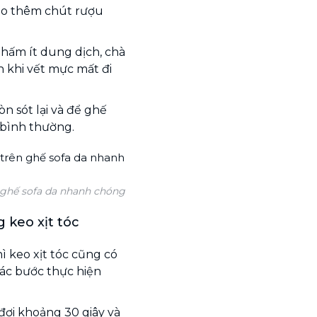
cho thêm chút rượu
hấm ít dung dịch, chà
n khi vết mực mất đi
n sót lại và để ghế
 bình thường.
 ghế sofa da nhanh chóng
 keo xịt tóc
 keo xịt tóc cũng có
Các bước thực hiện
 đợi khoảng 30 giây và