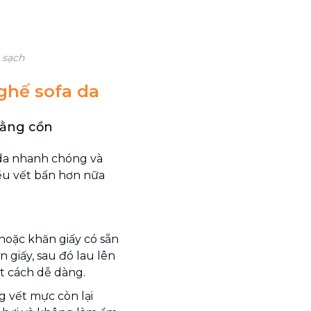
 sạch
ghế sofa da
bằng cồn
 da nhanh chóng và
iều vết bẩn hơn nữa
hoặc khăn giấy có sẵn
n giấy, sau đó lau lên
ột cách dễ dàng.
g vết mực còn lại