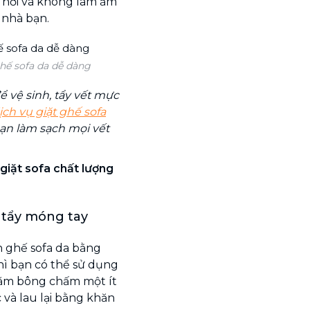
 hơi và không làm ẩm
 nhà bạn.
hế sofa da dễ dàng
ể vệ sinh, tẩy vết mực
ịch vụ giặt ghế sofa
ạn làm sạch mọi vết
giặt sofa chất lượng
 tẩy móng tay
n ghế sofa da bằng
ì bạn có thể sử dụng
tăm bông chấm một ít
và lau lại bằng khăn