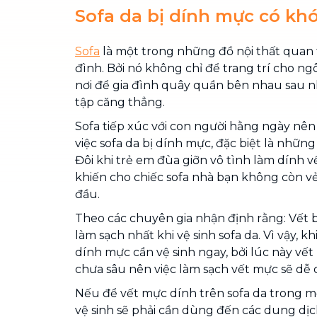
Sofa da bị dính mực có khó
Sofa
là một trong những đồ nội thất quan 
đình. Bởi nó không chỉ để trang trí cho ngô
nơi để gia đình quây quần bên nhau sau n
tập căng thẳng.
Sofa tiếp xúc với con người hằng ngày nên
việc sofa da bị dính mực, đặc biệt là những
Đôi khi trẻ em đùa giỡn vô tình làm dính v
khiến cho chiếc sofa nhà bạn không còn v
đầu.
Theo các chuyên gia nhận định rằng: Vết b
làm sạch nhất khi vệ sinh sofa da. Vì vậy, kh
dính mực cần vệ sinh ngay, bởi lúc này v
chưa sâu nên việc làm sạch vết mực sẽ dễ
Nếu để vết mực dính trên sofa da trong một
vệ sinh sẽ phải cần dùng đến các dung dịc