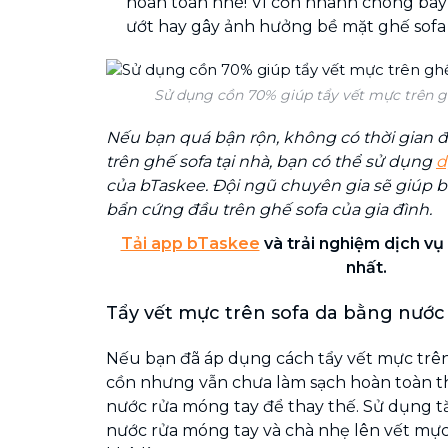
hoàn toàn nhé! Vì cồn nhanh chóng bay
ướt hay gây ảnh hưởng bề mặt ghế sofa
Sử dụng cồn 70% giúp tẩy vết mực trên g
Nếu bạn quá bận rộn, không có thời gian đ
trên ghế sofa tại nhà, bạn có thể sử dụng
d
của bTaskee. Đội ngũ chuyên gia sẽ giúp b
bẩn cứng đầu trên ghế sofa của gia đình.
Tải app bTaskee
và trải nghiệm dịch vụ 
nhất.
Tẩy vết mực trên sofa da bằng nước
Nếu bạn đã áp dụng cách tẩy vết mực trê
cồn nhưng vẫn chưa làm sạch hoàn toàn th
nước rửa móng tay để thay thế. Sử dụng 
nước rửa móng tay và chà nhẹ lên vết mực 