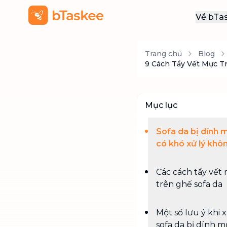
Về bTa
Giới
Trang chủ
Blog
Thôn
9 Cách Tẩy Vết Mực T
Khu
Tuy
Mục lục
Liên
Sofa da bị dính 
có khó xử lý khô
Các cách tẩy vết
trên ghế sofa da
Một số lưu ý khi x
sofa da bị dính 