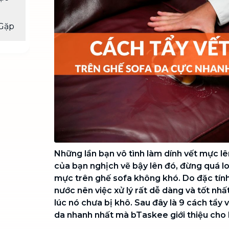
Chuyển nhà trọn gói, không lo dọn
dẹp nơi đi nơi đến
Gặp
Vệ sinh công nghiệp
NEW
Vệ sinh chuyên nghiệp cho văn
phòng, nhà xưởng, công trình lớn
Những lần bạn vô tình làm dính vết mực l
của bạn nghịch vẽ bậy lên đó, đừng quá lo l
mực trên ghế sofa không khó. Do đặc tín
nước nên việc xử lý rất dễ dàng và tốt nhấ
lúc nó chưa bị khô. Sau đây là 9 cách tẩy
da nhanh nhất mà bTaskee giới thiệu cho 