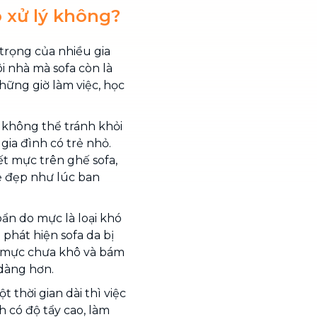
 xử lý không?
trọng của nhiều gia
i nhà mà sofa còn là
hững giờ làm việc, học
 không thể tránh khỏi
 gia đình có trẻ nhỏ.
ết mực trên ghế sofa,
ẻ đẹp như lúc ban
ẩn do mực là loại khó
i phát hiện sofa da bị
ết mực chưa khô và bám
 dàng hơn.
 thời gian dài thì việc
h có độ tẩy cao, làm