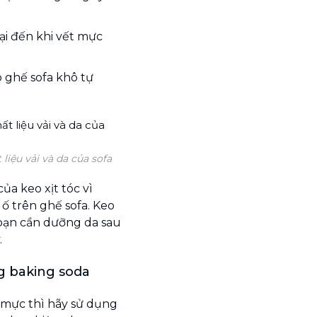
lại đến khi vết mực
o ghế sofa khô tự
 liệu vải và da của sofa
a keo xịt tóc vì
ố trên ghế sofa. Keo
 bạn cần dưỡng da sau
.
g baking soda
t mực thì hãy sử dụng