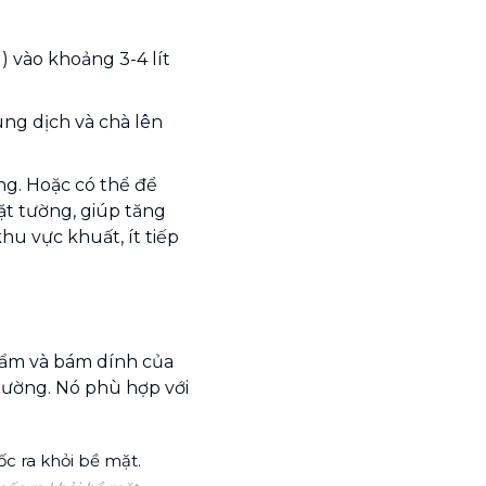
) vào khoảng 3-4 lít
g dịch và chà lên
ng. Hoặc có thể để
ặt tường, giúp tăng
u vực khuất, ít tiếp
 ẩm và bám dính của
tường. Nó phù hợp với