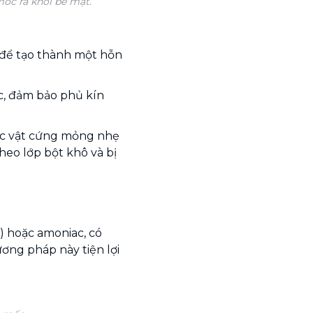
ốc ra khỏi bề mặt.
 để tạo thành một hỗn
c, đảm bảo phủ kín
ặc vật cứng mỏng nhẹ
heo lớp bột khô và bị
) hoặc amoniac, có
ơng pháp này tiện lợi