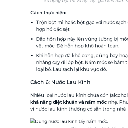
Sử dụng bột mì và bột bột gạo kéo nấm m
Cách thực hiện:
Trộn bột mì hoặc bột gạo với nước sạch
hợp hồ đặc sệt.
Đắp hỗn hợp này lên vùng tường bị mố
vết mốc. Để hỗn hợp khô hoàn toàn.
Khi hỗn hợp đã khô cứng, dùng bay ho
nhàng cạy đi lớp bột. Nấm mốc sẽ bám t
loại bỏ. Lau sạch lại khu vực đó.
Cách 6: Nước Lau Kính
Nhiều loại nước lau kính chứa cồn (alcohol
khả năng diệt khuẩn và nấm mốc
nhẹ. Phư
vì nước lau kính thường có sẵn trong nhà.