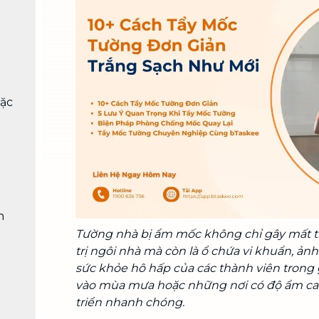
Chuyển nhà trọn gói, không lo dọn
dẹp nơi đi nơi đến
Vệ sinh công nghiệp
NEW
Vệ sinh chuyên nghiệp cho văn
phòng, nhà xưởng, công trình lớn
oặc
h
Tường nhà bị ẩm mốc không chỉ gây mất t
trị ngôi nhà mà còn là ổ chứa vi khuẩn, ản
sức khỏe hô hấp của các thành viên trong g
vào mùa mưa hoặc những nơi có độ ẩm ca
triển nhanh chóng.