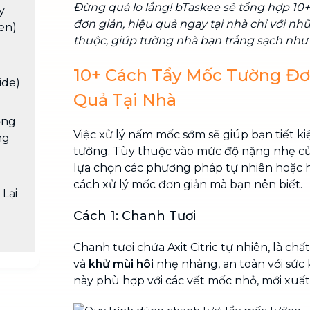
Đừng quá lo lắng! bTaskee sẽ tổng hợp 10
y
đơn giản, hiệu quả ngay tại nhà chỉ với nh
en)
thuộc, giúp tường nhà bạn trắng sạch như
10+ Cách Tẩy Mốc Tường Đơ
ide)
Quả Tại Nhà
ọng
Việc xử lý nấm mốc sớm sẽ giúp bạn tiết ki
ng
tường. Tùy thuộc vào mức độ nặng nhẹ củ
lựa chọn các phương pháp tự nhiên hoặc hó
g
cách xử lý mốc đơn giản mà bạn nên biết.
Lại
Cách 1: Chanh Tươi
Chanh tươi chứa Axit Citric tự nhiên, là chấ
và
khử mùi hôi
nhẹ nhàng, an toàn với sức
này phù hợp với các vết mốc nhỏ, mới xuất