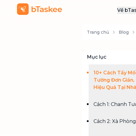
Về bTa
Giới
Trang chủ
Blog
Thôn
Khu
Tuy
Mục lục
Liên
10+ Cách Tẩy Mố
Tường Đơn Giản,
Hiệu Quả Tại Nh
Cách 1: Chanh Tư
Cách 2: Xà Phòng