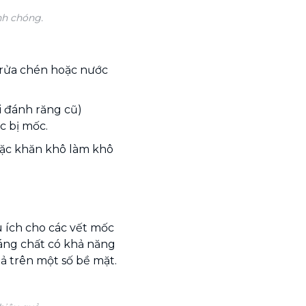
nh chóng.
 rửa chén hoặc nước
i đánh răng cũ)
c bị mốc.
oặc khăn khô làm khô
 ích cho các vết mốc
áng chất có khả năng
ả trên một số bề mặt.