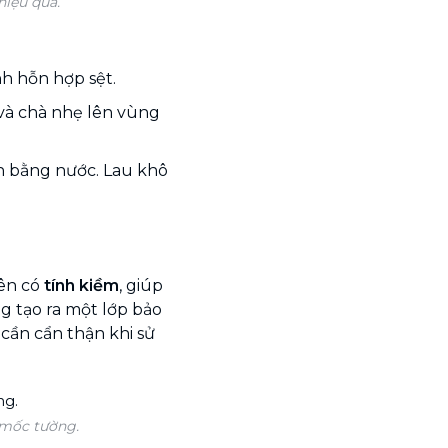
iệu quả.
nh hỗn hợp sệt.
và chà nhẹ lên vùng
ch bằng nước. Lau khô
iên có
tính kiềm
, giúp
ng tạo ra một lớp bảo
 cần cẩn thận khi sử
 mốc tường.