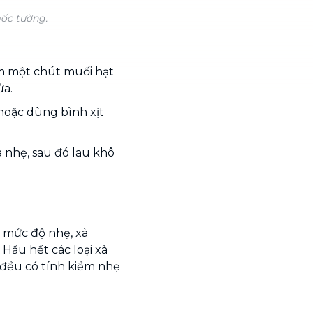
mốc tường.
êm một chút muối hạt
ửa.
hoặc dùng bình xịt
nhẹ, sau đó lau khô
ở mức độ nhẹ, xà
 Hầu hết các loại xà
) đều có tính kiềm nhẹ