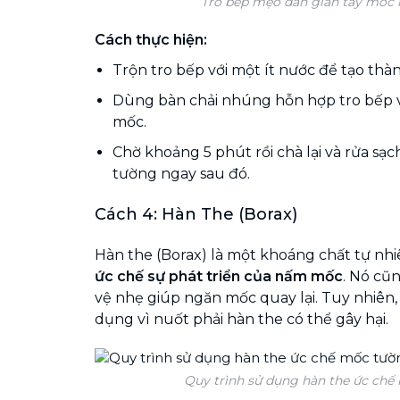
Tro bếp mẹo dân gian tẩy mốc h
Cách thực hiện:
Trộn tro bếp với một ít nước để tạo thà
Dùng bàn chải nhúng hỗn hợp tro bếp 
mốc.
Chờ khoảng 5 phút rồi chà lại và rửa sạ
tường ngay sau đó.
Cách 4: Hàn The (Borax)
Hàn the (Borax) là một khoáng chất tự nh
ức chế sự phát triển của nấm mốc
. Nó cũ
vệ nhẹ giúp ngăn mốc quay lại. Tuy nhiên,
dụng vì nuốt phải hàn the có thể gây hại.
Quy trình sử dụng hàn the ức chế