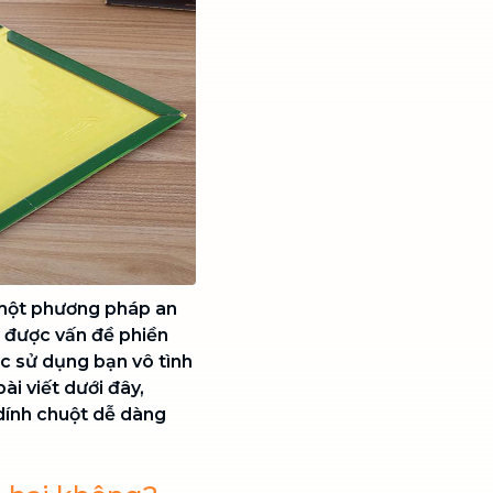
 một phương pháp an
t được vấn đề phiền
lúc sử dụng bạn vô tình
ài viết dưới đây,
dính chuột
dễ dàng