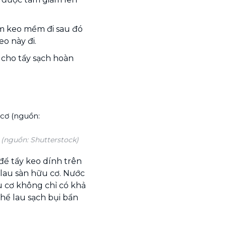
àm keo mềm đi sau đó
o này đi.
o cho tẩy sạch hoàn
 (nguồn: Shutterstock)
để tẩy keo dính trên
 lau sàn hữu cơ. Nước
 cơ không chỉ có khả
hể lau sạch bụi bẩn
.