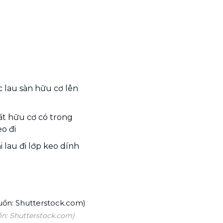
c lau sàn hữu cơ lên
ất hữu cơ có trong
o đi
 lau đi lớp keo dính
ồn: Shutterstock.com)