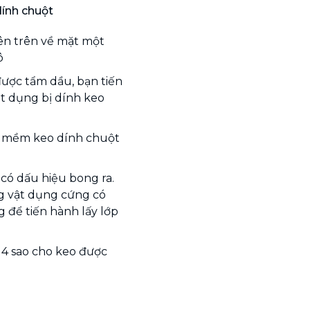
dính chuột
ên trên về mặt một
ô
được tẩm dầu, bạn tiến
t dụng bị dính keo
m mềm keo dính chuột
có dấu hiệu bong ra.
ng vật dụng cứng có
 để tiến hành lấy lớp
c 4 sao cho keo được