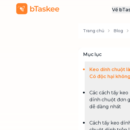
Về bTa
Giới
Trang chủ
Blog
Thôn
Khu
Tuy
Mục lục
Liên
Keo dính chuột là
Có độc hại khôn
Các cách tẩy keo
dính chuột đơn g
dễ dàng nhất
Cách tẩy keo dín
chuột dính trên 