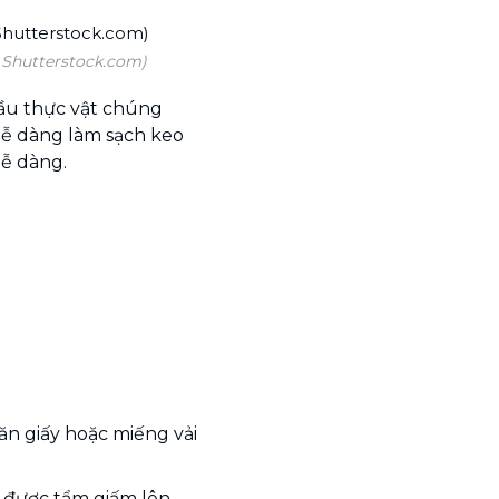
 Shutterstock.com)
ầu thực vật chúng
ễ dàng làm sạch keo
dễ dàng.
ăn giấy hoặc miếng vải
ã được tẩm giấm lên