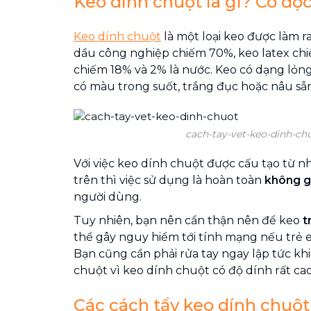
Keo dính chuột là gì? Có độ
Keo dính chuột
là một loại keo được làm 
dầu công nghiệp chiếm 70%, keo latex ch
chiếm 18% và 2% là nước. Keo có dạng lỏn
có màu trong suốt, trắng đục hoặc nâu sẫ
cach-tay-vet-keo-dinh-ch
Với việc keo dính chuột được cấu tạo từ
trên thì việc sử dụng là hoàn toàn
không g
người dùng.
Tuy nhiên, bạn nên cẩn thận nên để keo
t
thể gây nguy hiểm tới tính mạng nếu trẻ e
Bạn cũng cần phải rửa tay ngay lập tức kh
chuột vì keo dính chuột có độ dính rất cao
Các cách tẩy keo dính chuột