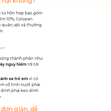
c hại không?
ra từ hỗn hợp bao gồm
iếm 10%, Colopan
g quán, sệt và thường
m.
uot
 những thành phần như
ây nguy hiểm
tới tới
ránh xa trẻ em
vì có
m vô tình nuốt phải.
i dính phải keo dính
.
 đơn giản, dễ