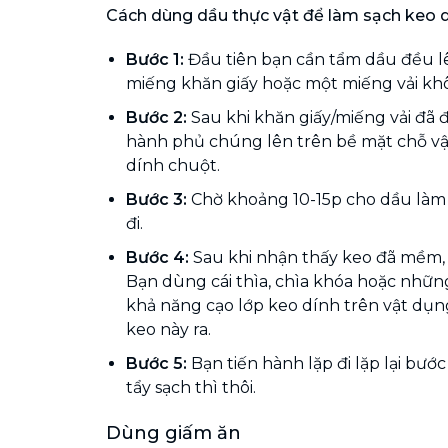
Cách dùng dầu thực vật để làm sạch keo 
Bước 1:
Đầu tiên bạn cần tẩm dầu đều l
miếng khăn giấy hoặc một miếng vải kh
Bước 2:
Sau khi khăn giấy/miếng vải đã 
hành phủ chúng lên trên bề mặt chỗ vậ
dính chuột.
Bước 3:
Chờ khoảng 10-15p cho dầu là
đi.
Bước 4:
Sau khi nhận thấy keo đã mềm, 
Bạn dùng cái thìa, chìa khóa hoặc nhữ
khả năng cạo lớp keo dính trên vật dụng
keo này ra.
Bước 5:
Bạn tiến hành lặp đi lặp lại bướ
tẩy sạch thì thôi.
Dùng giấm ăn