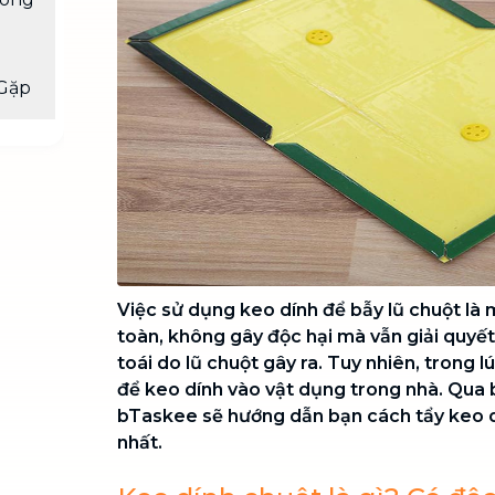
Chuyển nhà trọn gói, không lo dọn
dẹp nơi đi nơi đến
Vệ sinh công nghiệp
NEW
Gặp
Vệ sinh chuyên nghiệp cho văn
phòng, nhà xưởng, công trình lớn
Việc sử dụng keo dính để bẫy lũ chuột là
toàn, không gây độc hại mà vẫn giải quyế
toái do lũ chuột gây ra. Tuy nhiên, trong 
để keo dính vào vật dụng trong nhà. Qua b
bTaskee sẽ hướng dẫn bạn cách tẩy keo 
nhất.