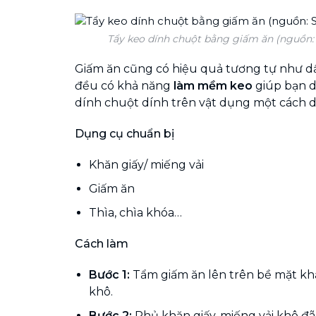
Tẩy keo dính chuột bằng giấm ăn (nguồn:
Giấm ăn cũng có hiệu quả tương tự như d
đều có khả năng
làm mềm keo
giúp bạn d
dính chuột dính trên vật dụng một cách 
Dụng cụ chuẩn bị
Khăn giấy/ miếng vải
Giấm ăn
Thìa, chìa khóa…
Cách làm
Bước 1:
Tẩm giấm ăn lên trên bề mặt kh
khô.
Bước 2:
Phủ khăn giấy, miếng vải khô đ