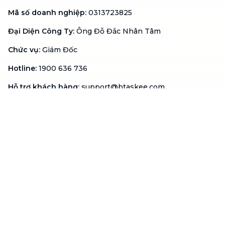
Mã số doanh nghiệp
:
0313723825
Đại Diện Công Ty
:
Ông Đỗ Đắc Nhân Tâm
Chức vụ
:
Giám Đốc
Hotline
:
1900 636 736
Hỗ trợ khách hàng
:
support@btaskee.com
Hỗ trợ doanh nghiệp
:
btaskee4biz.vn@btaskee.com
Việt Nam
Hỗ trợ
Liên hệ
Khiếu nại
Công ty