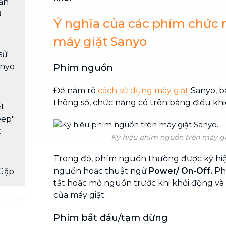
bản
ở
Ý nghĩa của các phím chức 
máy giặt Sanyo
sử
anyo
Phím nguồn
Để nắm rõ
cách sử dụng máy giặt
Sanyo, b
thông số, chức năng có trên bảng điều khi
ết
eep"
t
Ký hiệu phím nguồn trên máy gi
Trong đó, phím nguồn thường được ký hiệ
nguồn hoặc thuật ngữ
Power/ On-Off.
Ph
Gặp
tắt hoặc mở nguồn trước khi khởi động và 
của máy giặt.
Phím bắt đầu/tạm dừng