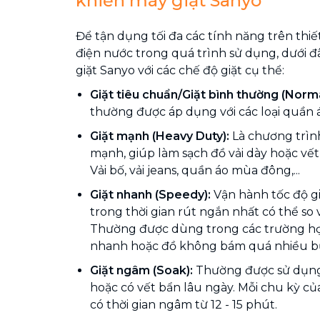
khiển máy giặt Sanyo
Để tận dụng tối đa các tính năng trên thiết
điện nước trong quá trình sử dụng, dưới 
giặt Sanyo với các chế độ giặt cụ thể:
Giặt tiêu chuẩn/Giặt bình thường (Norm
thường được áp dụng với các loại quần áo
Giặt mạnh (Heavy Duty):
Là chương trình
mạnh, giúp làm sạch đồ vải dày hoặc vế
Vải bố, vải jeans, quần áo mùa đông,...
Giặt nhanh (Speedy):
Vận hành tốc độ gi
trong thời gian rút ngắn nhất có thể so 
Thường được dùng trong các trường hợ
nhanh hoặc đồ không bám quá nhiều bụ
Giặt ngâm (Soak):
Thường được sử dụng
hoặc có vết bẩn lâu ngày. Mỗi chu kỳ c
có thời gian ngâm từ 12 - 15 phút.