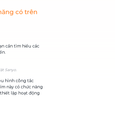
năng có trên
ạn cần tìm hiểu các
ển.
ặt Sanyo.
u hình công tắc
ím này có chức năng
thiết lập hoạt động