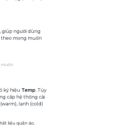
, giúp người dùng
 bị theo mong muốn
g muốn.
ó ký hiệu
Temp
. Tùy
ng cấp hệ thống cài
(warm), lạnh (cold)