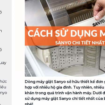
Chuyển nhà trọn gói, không lo dọn
dẹp nơi đi nơi đến
ộ
Vệ sinh công nghiệp
NEW
Vệ sinh chuyên nghiệp cho văn
phòng, nhà xưởng, công trình lớn
n
ộ
uay
chức
Dòng máy giặt Sanyo sở hữu thiết kế đơn g
điều
hợp với nhiều hộ gia đình. Tuy nhiên, nhi
anyo
khăn trong quá trình vận hành máy. Dưới
sử dụng máy giặt Sanyo chi tiết nhất của
nhé!