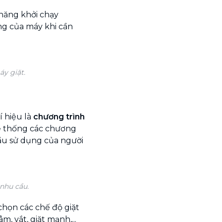
năng khởi chạy
ng của máy khi cần
y giặt.
í hiệu là
chương trình
 hệ thống các chương
cầu sử dụng của người
nhu cầu.
chọn các chế độ giặt
m, vắt, giặt mạnh,...