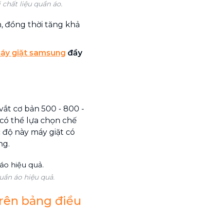
chất liệu quần áo.
 đồng thời tăng khả
áy giặt samsung
đầy
 vắt cơ bản 500 - 800 -
có thể lựa chọn chế
 độ này máy giặt có
ng.
uần áo hiệu quả.
trên bảng điều