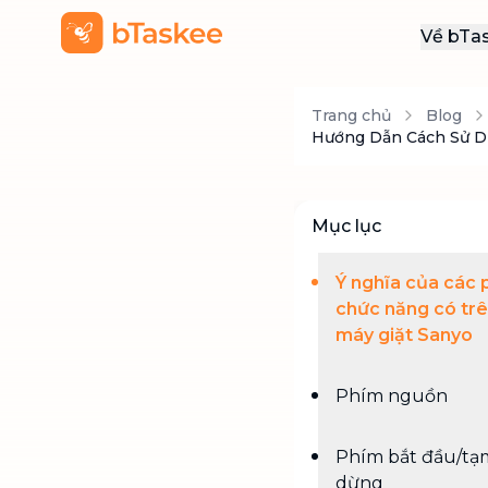
Về bTa
Giới
Trang chủ
Blog
Thôn
Hướng Dẫn Cách Sử Dụ
Khu
Tuy
Mục lục
Liên
Ý nghĩa của các 
chức năng có tr
máy giặt Sanyo
Phím nguồn
Phím bắt đầu/tạ
dừng