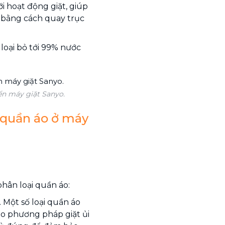
ới hoạt động giặt, giúp
o bằng cách quay trục
loại bỏ tới 99% nước
ển máy giặt Sanyo.
t quần áo ở máy
phân loại quần áo:
 Một số loại quần áo
áo phương pháp giặt ủi