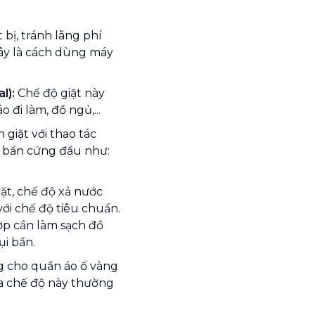
 bị, tránh lãng phí
đây là cách dùng máy
al):
Chế độ giặt này
 đi làm, đồ ngủ,...
 giặt với thao tác
t bẩn cứng đầu như:
ặt, chế độ xả nước
với chế độ tiêu chuẩn.
p cần làm sạch đồ
i bẩn.
 cho quần áo ố vàng
ủa chế độ này thường