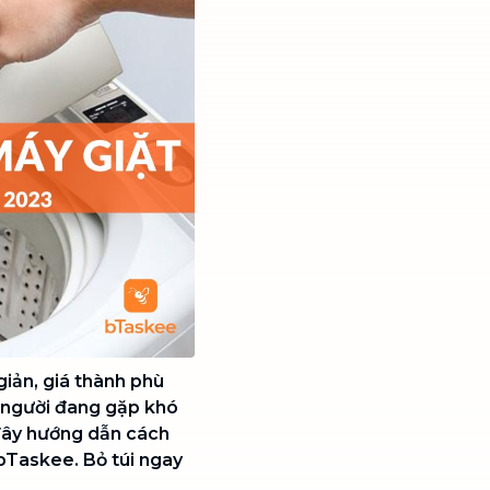
iản, giá thành phù
ều người đang gặp khó
 đây hướng dẫn cách
 bTaskee. Bỏ túi ngay