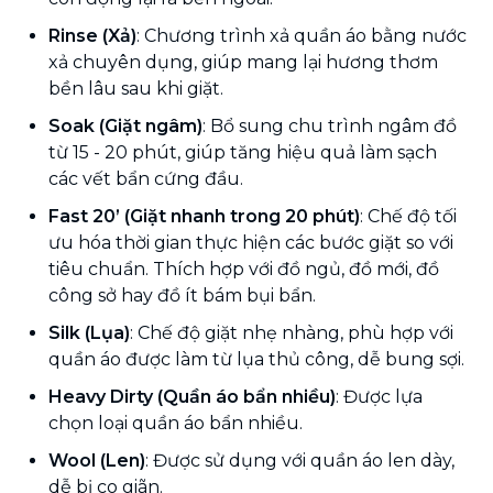
Rinse (Xả)
: Chương trình xả quần áo bằng nước
xả chuyên dụng, giúp mang lại hương thơm
bền lâu sau khi giặt.
Soak (Giặt ngâm)
: Bổ sung chu trình ngâm đồ
từ 15 - 20 phút, giúp tăng hiệu quả làm sạch
các vết bẩn cứng đầu.
Fast 20’ (Giặt nhanh trong 20 phút)
: Chế độ tối
ưu hóa thời gian thực hiện các bước giặt so với
tiêu chuẩn. Thích hợp với đồ ngủ, đồ mới, đồ
công sở hay đồ ít bám bụi bẩn.
Silk (Lụa)
: Chế độ giặt nhẹ nhàng, phù hợp với
quần áo được làm từ lụa thủ công, dễ bung sợi.
Heavy Dirty (Quần áo bẩn nhiều)
: Được lựa
chọn loại quần áo bẩn nhiều.
Wool (Len)
: Được sử dụng với quần áo len dày,
dễ bị co giãn.