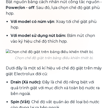
Bật nguồn bằng cách nhấn nút công tắc nguồn -
Power/on - off
. Sau đó, lựa chọn chế độ giặt phù
hợp.
Với model có núm vặn
: Xoay tới chế giặt phù
hợp.
Với model sử dụng nút bấm:
Bấm nút chọn
vào ký hiệu chế độ thích hợp.
Chọn chế độ giặt trên bảng điều khiển thiết bị.
Dưới đây là một số kí hiệu về chế độ giặt trên máy
giặt Electrolux đời cũ:
Drain (Xả nước):
Đây là chế độ riêng biệt với
quá trình giặt với mục đích xả toàn bộ nước ra
bên ngoài.
Spin (Vắt)
: Chế độ vắt quần áo để loại bỏ nước
còn đọng lại ra bên ngoài.