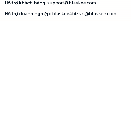
Hỗ trợ khách hàng
:
support@btaskee.com
Hỗ trợ doanh nghiệp
:
btaskee4biz.vn@btaskee.com
Việt Nam
Hỗ trợ
Liên hệ
Khiếu nại
Công ty
Về bTaskee
Liên hệ
Tuyển dụng
Câu chuyện người giúp
việc
bTaskee dành cho
Blog
doanh nghiệp
Trở thành đối tác