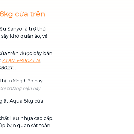
 8kg cửa trên
u Sanyo là trợ thủ
, sấy khô quần áo, vải
 cửa trên được bày bán
:
AQW-F800AT N
,
ZT,...
thị trường hiện nay.
 giặt Aqua 8kg cửa
chất liệu nhựa cao cấp.
úp bạn quan sát toàn