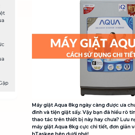
Chuyển nhà trọn gói, không lo dọn
c
dẹp nơi đi nơi đến
iệt
ua
Vệ sinh công nghiệp
NEW
Vệ sinh chuyên nghiệp cho văn
phòng, nhà xưởng, công trình lớn
ức
ua
Gặp
Máy giặt Aqua 8kg ngày càng được ưa chu
đình và tiện giặt sấy. Vậy bạn đã hiểu rõ 
thao tác trên thiết bị này hay chưa? Lưu 
máy giặt Aqua 8kg cực chi tiết, đơn giản 
bTaskee bên dưới nhé!