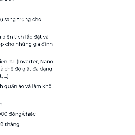
sự sang trọng cho
diện tích lắp đặt và
ợp cho những gia đình
ện đại (Inverter, Nano
và chế độ giặt đa dạng
,….).
ạch quần áo và làm khô
m.
.000 đồng/chiếc.
18 tháng.