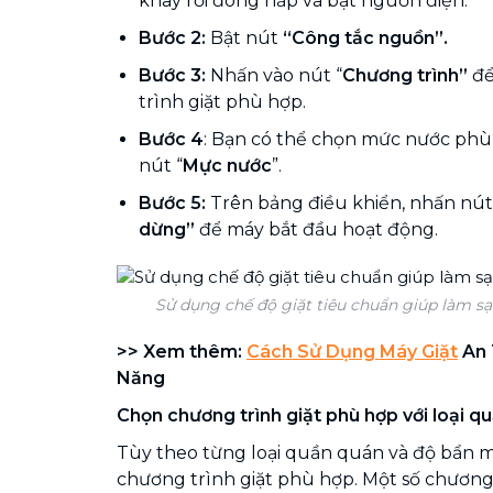
khay rồi đóng nắp và bật nguồn điện.
Bước 2:
Bật nút
“Công tắc nguồn”.
Bước 3:
Nhấn vào nút “
Chương trình”
để
trình giặt phù hợp.
Bước 4
: Bạn có thể chọn mức nước ph
nút “
Mực nước
”.
Bước 5:
Trên bảng điều khiển, nhấn nú
dừng”
để máy bắt đầu hoạt động.
Sử dụng chế độ giặt tiêu chuẩn giúp làm sạ
>> Xem thêm:
Cách Sử Dụng Máy Giặt
An 
Năng
Chọn chương trình giặt phù hợp với loại q
Tùy theo từng loại quần quán và độ bẩn 
chương trình giặt phù hợp. Một số chương 