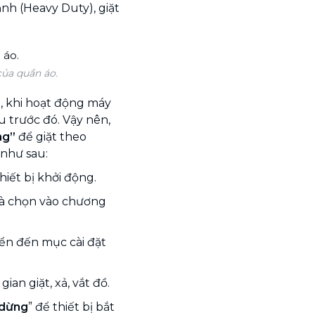
ạnh (Heavy Duty), giặt
của quần áo.
, khi hoạt động máy
u trước đó. Vậy nên,
ng”
để giặt theo
 như sau:
thiết bị khởi động.
 và chọn vào chương
yển đến mục cài đặt
gian giặt, xả, vắt đồ.
 dừng
” để thiết bị bắt