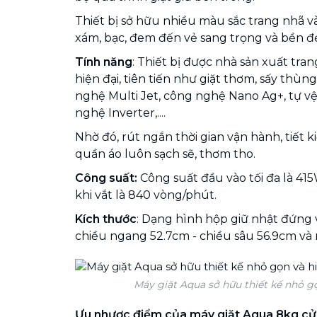
Thiết bị sở hữu nhiều màu sắc trang nhã và
xám, bạc, đem đến vẻ sang trọng và bền đẹ
Tính năng
: Thiết bị được nhà sản xuất tran
hiện đại, tiên tiến như giặt thơm, sấy thùn
nghệ Multi Jet, công nghệ Nano Ag+, tự vệ 
nghệ Inverter,....
Nhờ đó, rút ngắn thời gian vận hành, tiết k
quần áo luôn sạch sẽ, thơm tho.
Công suất:
Công suất đầu vào tối đa là 41
khi vắt là 840 vòng/phút.
Kích thước
: Dạng hình hộp giữ nhật đứng 
chiều ngang 52.7cm - chiều sâu 56.9cm và
Máy giặt Aqua sở hữu thiết kế nhỏ gọ
Ưu nhược điểm của máy giặt Aqua 8kg cử