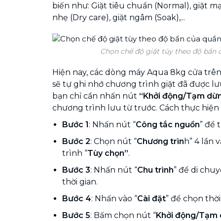
biến như: Giặt tiêu chuẩn (Normal), giặt m
nhẹ (Dry care), giặt ngâm (Soak),...
Chọn chế độ giặt tùy theo độ bẩn 
Hiện nay, các dòng máy Aqua 8kg cửa trên
sẽ tự ghi nhớ chương trình giặt đã được lư
bạn chỉ cần nhấn nút
“Khởi động/Tạm dừ
chương trình lưu từ trước. Cách thực hiện
Bước 1
: Nhấn nút “
Công tắc nguồn
” để 
Bước 2
: Chọn nút “
Chương trìn
h” 4 lần
trình “
Tùy chọn”
.
Bước 3
: Nhấn nút “
Chu trình
” để di chu
thời gian.
Bước 4
: Nhấn vào “
Cài đặt
” để chọn thời 
Bước 5
: Bấm chọn nút “
Khởi động/Tạm