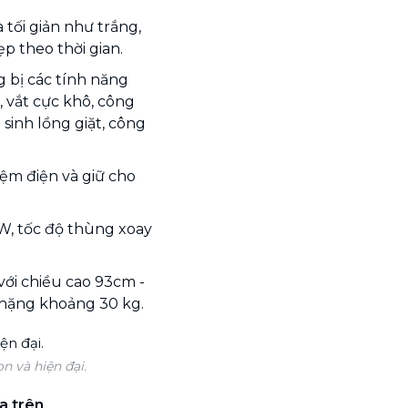
 tối giản như trắng,
p theo thời gian.
g bị các tính năng
g, vắt cực khô, công
sinh lồng giặt, công
iệm điện và giữ cho
5W, tốc độ thùng xoay
với chiều cao 93cm -
 nặng khoảng 30 kg.
n và hiện đại.
a trên