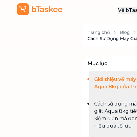
Về bTa
Giới
Trang chủ
Blog
Thôn
Cách Sử Dụng Máy Giặ
Khu
Tuy
Mục lục
Liên
Giới thiệu về máy
Aqua 8kg cửa tr
Cách sử dụng má
giặt Aqua 8kg tiế
kiệm điện mà đem
hiệu quả tối ưu