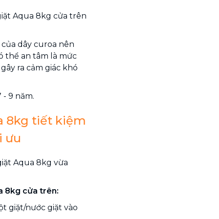
giặt Aqua 8kg cửa trên
 của dây curoa nên
có thể an tâm là mức
gây ra cảm giác khó
 - 9 năm.
 8kg tiết kiệm
i ưu
giặt Aqua 8kg vừa
a 8kg cửa trên:
t giặt/nước giặt vào