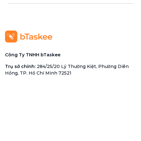
Công Ty TNHH bTaskee
Trụ sở chính
:
284/25/20 Lý Thường Kiệt, Phường Diên
Hồng, TP. Hồ Chí Minh 72521
Mã số doanh nghiệp
:
0313723825
Đại Diện Công Ty
:
Ông Đỗ Đắc Nhân Tâm
Chức vụ
:
Giám Đốc
Hotline
:
1900 636 736
Hỗ trợ khách hàng
:
support@btaskee.com