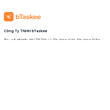
Công Ty TNHH bTaskee
Trụ sở chính
:
284/25/20 Lý Thường Kiệt, Phường Diên
Hồng, TP. Hồ Chí Minh 72521
Mã số doanh nghiệp
:
0313723825
Đại Diện Công Ty
:
Ông Đỗ Đắc Nhân Tâm
Chức vụ
:
Giám Đốc
Hotline
:
1900 636 736
Hỗ trợ khách hàng
:
support@btaskee.com
Hỗ trợ doanh nghiệp
:
btaskee4biz.vn@btaskee.com
Việt Nam
Hỗ trợ