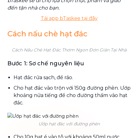
bTaskee sẽ đi chợ lựa chọn thực phẩm và giao
đến tận nhà cho bạn.
Tải app bTaskee tại đây
Cách nấu chè hạt đác
Cách Nấu Chè Hạt Đác Thơm Ngon Đơn Giản Tại Nhà
Bước 1: Sơ chế nguyên liệu
Hạt đác rửa sạch, để ráo.
Cho hạt đác vào trộn với 150g đường phèn. Ướp
khoảng nửa tiếng để cho đường thấm vào hạt
đác.
Ướp hạt đác với đường phèn
Cho 10g hạt é vào tô với khoảng 50ml nước.