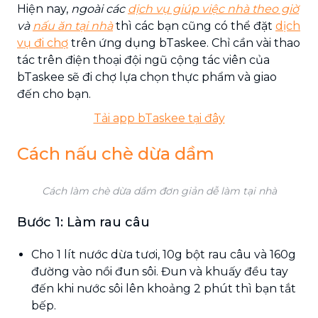
Hiện nay,
ngoài các
dịch vụ giúp việc nhà theo giờ
và
nấu ăn tại nhà
thì các bạn cũng có thể đặt
dịch
vụ đi chợ
trên ứng dụng bTaskee. Chỉ cần vài thao
tác trên điện thoại đội ngũ cộng tác viên của
bTaskee sẽ đi chợ lựa chọn thực phẩm và giao
đến cho bạn.
Tải app bTaskee tại đây
Cách nấu chè dừa dầm
Cách làm chè dừa dầm đơn giản dễ làm tại nhà
Bước 1: Làm rau câu
Cho 1 lít nước dừa tươi, 10g bột rau câu và 160g
đường vào nồi đun sôi. Đun và khuấy đều tay
đến khi nước sôi lên khoảng 2 phút thì bạn tắt
bếp.