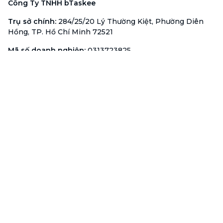
Công Ty TNHH bTaskee
Trụ sở chính
:
284/25/20 Lý Thường Kiệt, Phường Diên
Hồng, TP. Hồ Chí Minh 72521
Mã số doanh nghiệp
:
0313723825
Đại Diện Công Ty
:
Ông Đỗ Đắc Nhân Tâm
Chức vụ
:
Giám Đốc
Hotline
:
1900 636 736
Hỗ trợ khách hàng
:
support@btaskee.com
Hỗ trợ doanh nghiệp
:
btaskee4biz.vn@btaskee.com
Việt Nam
Hỗ trợ
Liên hệ
Khiếu nại