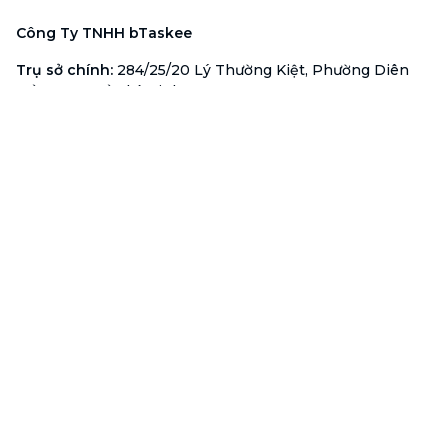
Công Ty TNHH bTaskee
Trụ sở chính
:
284/25/20 Lý Thường Kiệt, Phường Diên
Hồng, TP. Hồ Chí Minh 72521
Mã số doanh nghiệp
:
0313723825
Đại Diện Công Ty
:
Ông Đỗ Đắc Nhân Tâm
Chức vụ
:
Giám Đốc
Hotline
:
1900 636 736
Hỗ trợ khách hàng
:
support@btaskee.com
Hỗ trợ doanh nghiệp
:
btaskee4biz.vn@btaskee.com
Việt Nam
Hỗ trợ
Liên hệ
Khiếu nại