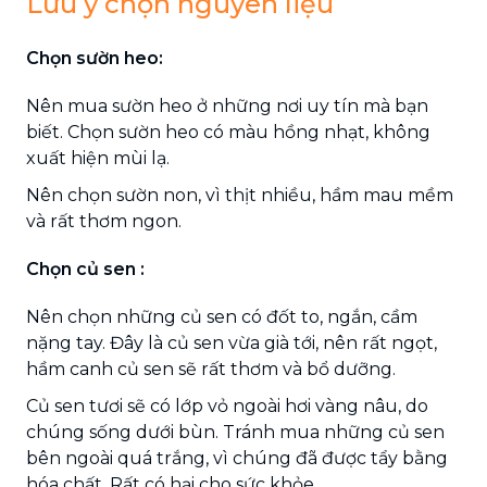
Lưu ý chọn nguyên liệu
Chọn sườn heo:
Nên mua sườn heo ở những nơi uy tín mà bạn
biết. Chọn sườn heo có màu hồng nhạt, không
xuất hiện mùi lạ.
Nên chọn sườn non, vì thịt nhiều, hầm mau mềm
và rất thơm ngon.
Chọn củ sen :
Nên chọn những củ sen có đốt to, ngắn, cầm
nặng tay. Đây là củ sen vừa già tới, nên rất ngọt,
hầm canh củ sen sẽ rất thơm và bổ dưỡng.
Củ sen tươi sẽ có lớp vỏ ngoài hơi vàng nâu, do
chúng sống dưới bùn. Tránh mua những củ sen
bên ngoài quá trắng, vì chúng đã được tẩy bằng
hóa chất. Rất có hại cho sức khỏe.