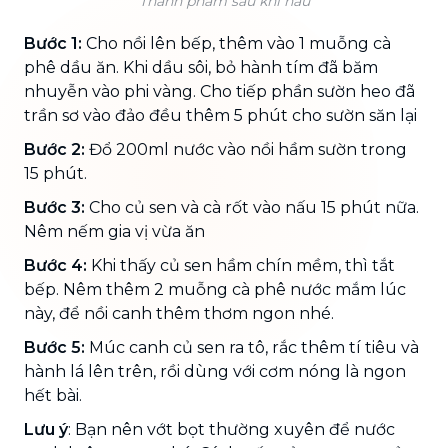
Thành phẩm sau khi nấu
Bước 1:
Cho nồi lên bếp, thêm vào 1 muỗng cà
phê dầu ăn. Khi dầu sôi, bỏ hành tím đã băm
nhuyễn vào phi vàng. Cho tiếp phần sườn heo đã
trần sơ vào đảo đều thêm 5 phút cho sườn săn lại
Bước 2:
Đổ 200ml nước vào nồi hầm sườn trong
15 phút.
Bước 3:
Cho củ sen và cà rốt vào nấu 15 phút nữa.
Nêm nếm gia vị vừa ăn
Bước 4:
Khi thấy củ sen hầm chín mềm, thì tắt
bếp. Nêm thêm 2 muỗng cà phê nước mắm lúc
này, để nồi canh thêm thơm ngon nhé.
Bước 5:
Múc canh củ sen ra tô, rắc thêm tí tiêu và
hành lá lên trên, rồi dùng với cơm nóng là ngon
hết bài.
Lưu ý
: Bạn nên vớt bọt thường xuyên để nước