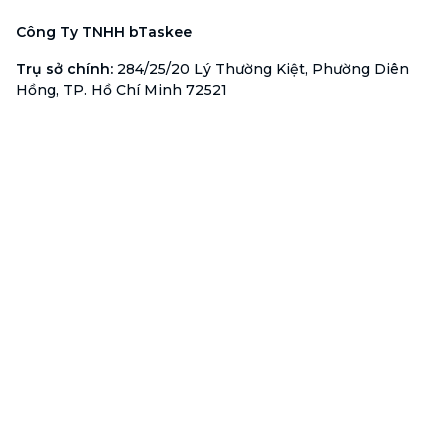
Công Ty TNHH bTaskee
Trụ sở chính
:
284/25/20 Lý Thường Kiệt, Phường Diên
Hồng, TP. Hồ Chí Minh 72521
Mã số doanh nghiệp
:
0313723825
Đại Diện Công Ty
:
Ông Đỗ Đắc Nhân Tâm
Chức vụ
:
Giám Đốc
Hotline
:
1900 636 736
Hỗ trợ khách hàng
:
support@btaskee.com
Hỗ trợ doanh nghiệp
:
btaskee4biz.vn@btaskee.com
Việt Nam
Hỗ trợ
Liên hệ
Khiếu nại