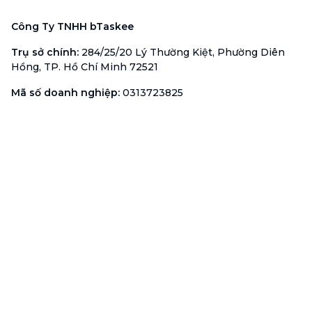
Công Ty TNHH bTaskee
Trụ sở chính
:
284/25/20 Lý Thường Kiệt, Phường Diên
Hồng, TP. Hồ Chí Minh 72521
Mã số doanh nghiệp
:
0313723825
Đại Diện Công Ty
:
Ông Đỗ Đắc Nhân Tâm
Chức vụ
:
Giám Đốc
Hotline
:
1900 636 736
Hỗ trợ khách hàng
:
support@btaskee.com
Hỗ trợ doanh nghiệp
:
btaskee4biz.vn@btaskee.com
Việt Nam
Hỗ trợ
Liên hệ
Khiếu nại