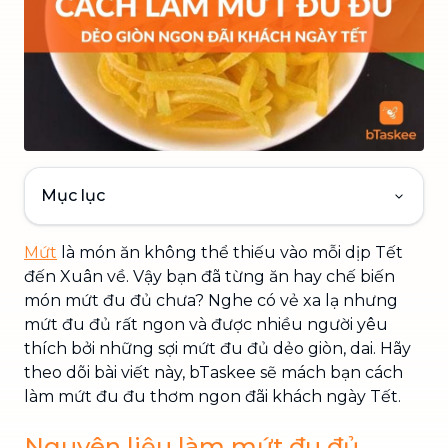
Mục lục
Mứt
là món ăn không thể thiếu vào mỗi dịp Tết
đến Xuân về. Vậy bạn đã từng ăn hay chế biến
món mứt đu đủ chưa? Nghe có vẻ xa lạ nhưng
mứt đu đủ rất ngon và được nhiều người yêu
thích bởi những sợi mứt đu đủ dẻo giòn, dai. Hãy
theo dõi bài viết này, bTaskee sẽ mách bạn cách
làm mứt đu đu thơm ngon đãi khách ngày Tết.
Nguyên liệu làm mứt đu đủ