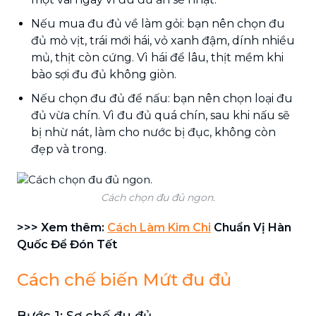
Nếu mua đu đủ về làm gỏi: bạn nên chọn đu
đủ mỏ vịt, trái mới hái, vỏ xanh đậm, dính nhiều
mủ, thịt còn cứng. Vì hái để lâu, thịt mềm khi
bào sợi đu đủ không giòn.
Nếu chọn đu đủ để nấu: bạn nên chọn loại đu
đủ vừa chín. Vì đu đủ quá chín, sau khi nấu sẽ
bị nhừ nát, làm cho nước bị đục, không còn
đẹp và trong.
Cách chọn đu đủ ngon.
>>> Xem thêm:
Cách Làm Kim Chi
Chuẩn Vị Hàn
Quốc Để Đón Tết
Cách chế biến Mứt đu đủ
Bước 1: Sơ chế đu đủ