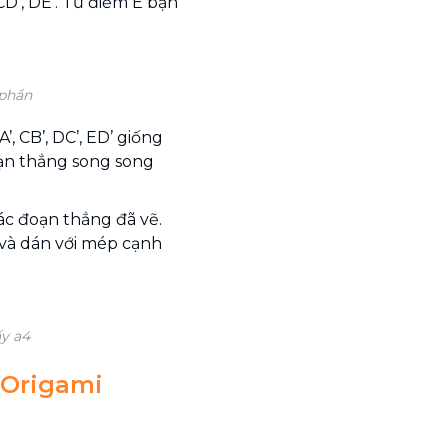
CD’, DE’. Từ điểm E bạn
 phần
, CB’, DC’, ED’ giống
oạn thẳng song song
các đoạn thẳng đã vẽ.
 và dán với mép cạnh
ấy a4
 Origami