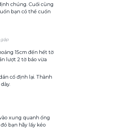
định chúng. Cuối cùng
muốn bạn có thể cuốn
 gập
khoảng 15cm đến hết tờ
n lượt 2 tờ báo vừa
án cố định lại. Thành
 dày.
 vào xung quanh ống
 đó bạn hãy lấy kéo