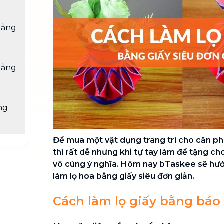
Chuyển nhà trọn gói, không lo dọn
dẹp nơi đi nơi đến
bằng
Vệ sinh công nghiệp
NEW
Vệ sinh chuyên nghiệp cho văn
phòng, nhà xưởng, công trình lớn
bằng
ng
Để mua một vật dụng trang trí cho căn p
thì rất dễ nhưng khi tự tay làm để tặng cho 
vô cùng ý nghĩa. Hôm nay bTaskee sẽ hư
làm lọ hoa bằng giấy siêu đơn giản.
Cách làm lọ giấy bằng báo