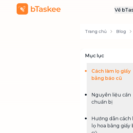
Về bTa
Giới
Trang chủ
Blog
Thôn
Khu
Tuy
Mục lục
Liên
Cách làm lọ giấy
bằng báo cũ
Nguyên liệu cần
chuẩn bị
Hướng dẫn cách 
lọ hoa bằng giấy
cũ