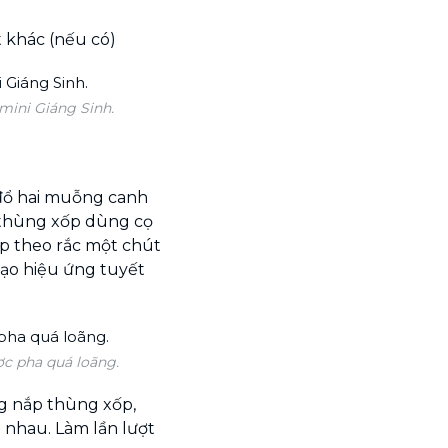
t khác (nếu có)
mini Giáng Sinh.
đổ hai muỗng canh
 thùng xốp dùng cọ
ếp theo rắc một chút
ạo hiệu ứng tuyết
c pha quá loãng.
g nắp thùng xốp,
i nhau. Làm lần lượt