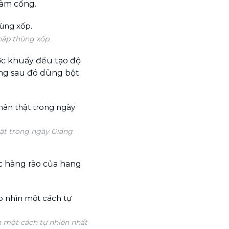
làm cổng.
nắp thùng xốp.
ớc khuấy đều tạo độ
ng sau đó dùng bột
ật trong ngày Giáng
c hàng rào của hang
n một cách tự nhiên nhất