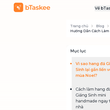
Về bTa
Giới
Trang chủ
Blog
Thôn
Hướng Dẫn Cách Làm H
Khu
Tuy
Mục lục
Liên
Vì sao hang đá G
Sinh lại gắn liền v
mùa Noel?
Cách làm hang đ
Giáng Sinh mini
handmade ngay t
nhà