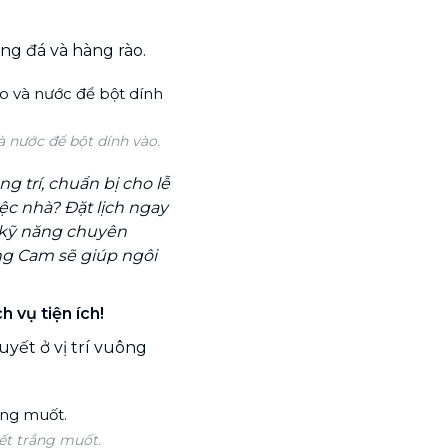
ng đá và hàng rào.
à nước để bột dính vào.
 trí, chuẩn bị cho lễ
ệc nhà? Đặt lịch ngay
 kỹ năng chuyên
ng Cam sẽ giúp ngôi
 vụ tiện ích!
uyết ở vị trí vuông
ết trắng muốt.