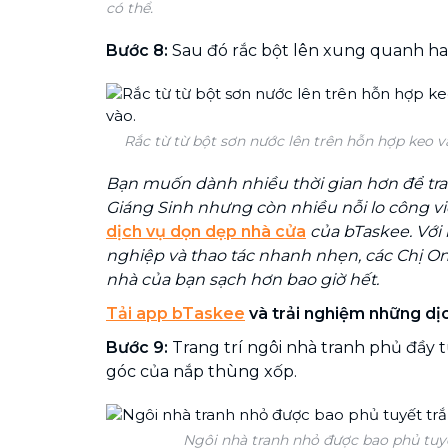
có thể.
Bước 8:
Sau đó rắc bột lên xung quanh ha
Rắc từ từ bột sơn nước lên trên hỗn hợp keo v
Bạn muốn dành nhiều thời gian hơn để trang
Giáng Sinh nhưng còn nhiều nỗi lo công vi
dịch vụ dọn dẹp nhà cửa
của bTaskee. Với
nghiệp và thao tác nhanh nhẹn, các Chị O
nhà của bạn sạch hơn bao giờ hết.
Tải app bTaskee
và trải nghiệm những dịch
Bước 9:
Trang trí ngôi nhà tranh phủ đầy t
góc của nắp thùng xốp.
Ngôi nhà tranh nhỏ được bao phủ tuy