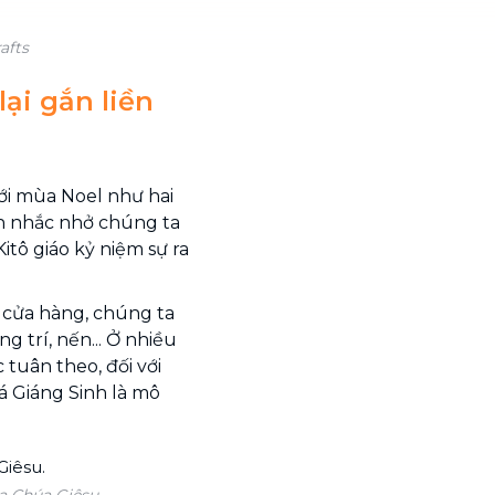
afts
ại gắn liền
ới mùa Noel như hai
nh nhắc nhở chúng ta
itô giáo kỷ niệm sự ra
y cửa hàng, chúng ta
 trí, nến... Ở nhiều
tuân theo, đối với
 Giáng Sinh là mô
a Chúa Giêsu.