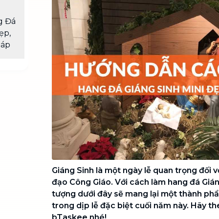
Chuyển nhà trọn gói, không lo dọn
dẹp nơi đi nơi đến
g Đá
ẹp,
Vệ sinh công nghiệp
NEW
 áp
Vệ sinh chuyên nghiệp cho văn
phòng, nhà xưởng, công trình lớn
Giáng Sinh là một ngày lễ quan trọng đối 
đạo Công Giáo. Với cách làm hang đá Gián
tượng dưới đây sẽ mang lại một thành ph
trong dịp lễ đặc biệt cuối năm này. Hãy t
bTaskee nhé!