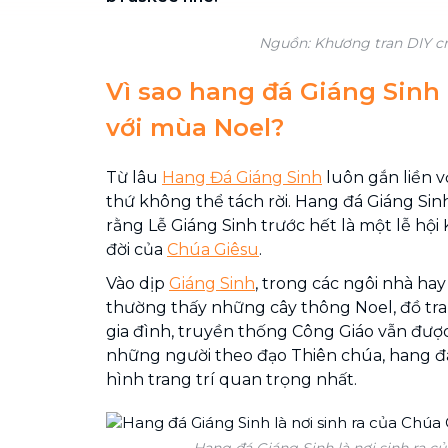
Nguồn: Khương tran DIY cr
Vì sao hang đá Giáng Sinh l
với mùa Noel?
Từ lâu
Hang Đá Giáng Sinh
luôn gắn liền v
thứ không thể tách rời. Hang đá Giáng Si
rằng Lễ Giáng Sinh trước hết là một lễ hội K
đời của
Chúa Giêsu
.
Vào dịp
Giáng Sinh
, trong các ngôi nhà ha
thường thấy những cây thông Noel, đồ trang
gia đình, truyền thống Công Giáo vẫn được 
những người theo đạo Thiên chúa, hang đá
hình trang trí quan trọng nhất.
Hang đá Giáng Sinh là nơi sinh ra củ