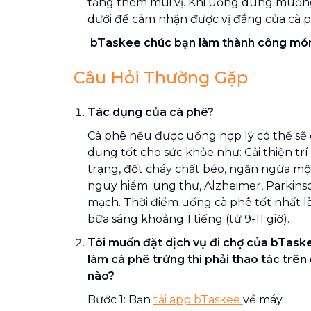
tăng thêm mùi vị. Khi uống dùng muỗ
dưới để cảm nhận được vị đắng của cà p
bTaskee chúc bạn làm thành công món
Câu Hỏi Thường Gặp
Tác dụng của cà phê?
Cà phê nếu được uống hợp lý có thể sẽ 
dụng tốt cho sức khỏe như: Cải thiện trí 
trạng, đốt cháy chất béo, ngăn ngừa m
nguy hiểm: ung thư, Alzheimer, Parkins
mạch. Thời điểm uống cà phê tốt nhất l
bữa sáng khoảng 1 tiếng (từ 9-11 giờ).
Tôi muốn đặt dịch vụ đi chợ của bTask
làm cà phê trứng thì phải thao tác trên
nào?
Bước 1: Bạn
tải app bTaskee
về máy.