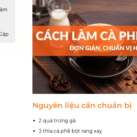
Chuyển nhà trọn gói, không lo dọn
làm
dẹp nơi đi nơi đến
Vệ sinh công nghiệp
NEW
Vệ sinh chuyên nghiệp cho văn
Gặp
phòng, nhà xưởng, công trình lớn
Nguyên liệu cần chuẩn bị
2 quả trứng gà
3 thìa cà phê bột rang xay