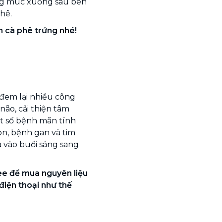
ng múc xuống sâu bên
hê.
 cà phê trứng nhé!
đem lại nhiều công
não, cải thiện tâm
ột số bệnh mãn tính
on, bệnh gan và tim
à vào buổi sáng sang
ee để mua nguyên liệu
 điện thoại như thế