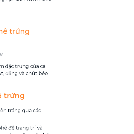
hê trứng
ng
m đặc trưng của cà
t, đắng và chút béo
ê trứng
nên tráng qua các
phê để trang trí và