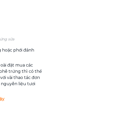
rứng sữa
g hoặc phới đánh
goài đặt mua các
hê trứng thì có thể
với vài thao tác đơn
 nguyên liệu tươi
ây