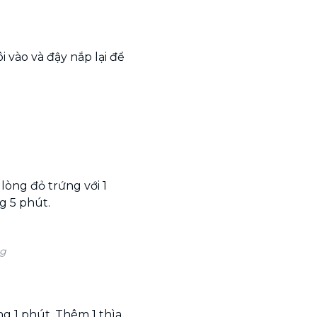
i vào và đậy nắp lại để
lòng đỏ trứng với 1
g 5 phút.
ng
ng 1 phút. Thêm 1 thìa