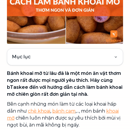
Mục lục
Bánh khoai mỡ từ lâu đã là một món ăn vặt thơm
ngon rất được mọi người yêu thích. Hãy cùng
bTaskee đến với hướng dẫn cách làm bánh khoai
mỡ chiên giòn rất đơn giản tại nhà.
Bên cạnh những món làm từ các loại khoai hấp
dẫn như
chè khoai
,
bánh cam
,..., món bánh
khoai
mỡ
chiên luôn nhận được sự yêu thích bởi mùi vị
ngọt bùi, ăn mãi không bị ngấy.