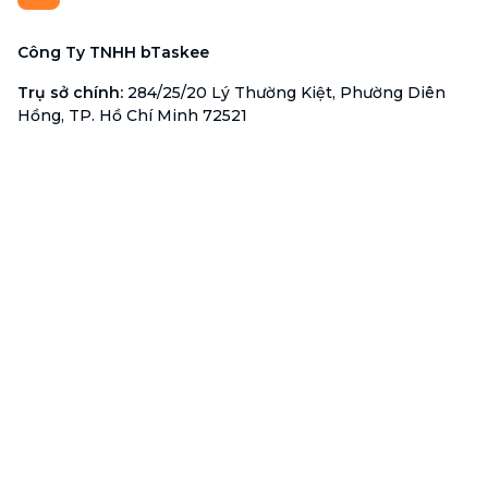
Công Ty TNHH bTaskee
Trụ sở chính
:
284/25/20 Lý Thường Kiệt, Phường Diên
Hồng, TP. Hồ Chí Minh 72521
Mã số doanh nghiệp
:
0313723825
Đại Diện Công Ty
:
Ông Đỗ Đắc Nhân Tâm
Chức vụ
:
Giám Đốc
Hotline
:
1900 636 736
Hỗ trợ khách hàng
:
support@btaskee.com
Hỗ trợ doanh nghiệp
:
btaskee4biz.vn@btaskee.com
Việt Nam
Hỗ trợ
Liên hệ
Khiếu nại