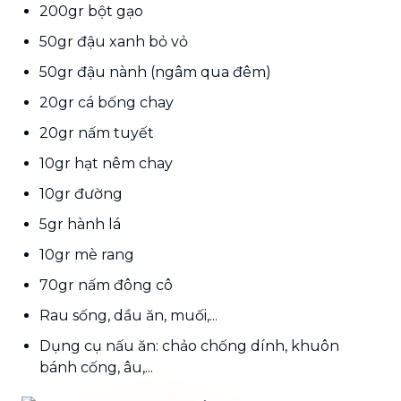
200gr bột gạo
50gr đậu xanh bỏ vỏ
50gr đậu nành (ngâm qua đêm)
20gr cá bống chay
20gr nấm tuyết
10gr hạt nêm chay
10gr đường
5gr hành lá
10gr mè rang
70gr nấm đông cô
Rau sống, dầu ăn, muối,...
Dụng cụ nấu ăn: chảo chống dính, khuôn
bánh cống, âu,...