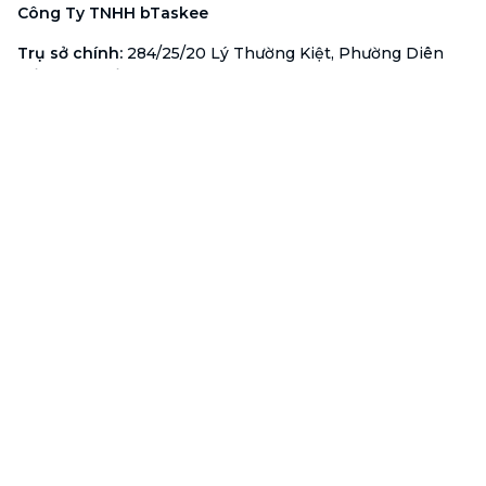
Công Ty TNHH bTaskee
Trụ sở chính
:
284/25/20 Lý Thường Kiệt, Phường Diên
Hồng, TP. Hồ Chí Minh 72521
Mã số doanh nghiệp
:
0313723825
Đại Diện Công Ty
:
Ông Đỗ Đắc Nhân Tâm
Chức vụ
:
Giám Đốc
Hotline
:
1900 636 736
Hỗ trợ khách hàng
:
support@btaskee.com
Hỗ trợ doanh nghiệp
:
btaskee4biz.vn@btaskee.com
Việt Nam
Hỗ trợ
Liên hệ
Khiếu nại