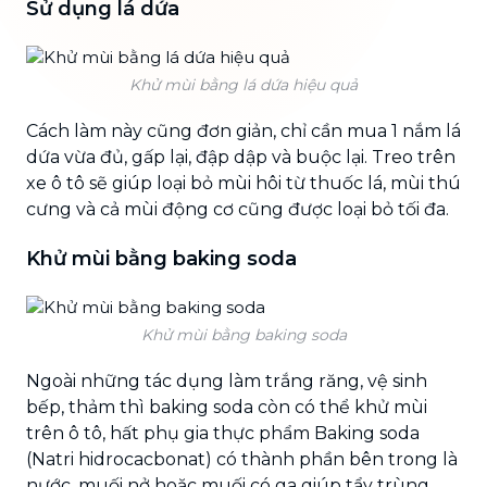
Sử dụng lá dứa
Khử mùi bằng lá dứa hiệu quả
Cách làm này cũng đơn giản, chỉ cần mua 1 nắm lá
dứa vừa đủ, gấp lại, đập dập và buộc lại. Treo trên
xe ô tô sẽ giúp loại bỏ mùi hôi từ thuốc lá, mùi thú
cưng và cả mùi động cơ cũng được loại bỏ tối đa.
Khử mùi bằng baking soda
Khử mùi bằng baking soda
Ngoài những tác dụng làm trắng răng, vệ sinh
bếp, thảm thì baking soda còn có thể khử mùi
trên ô tô, hất phụ gia thực phẩm Baking soda
(Natri hidrocacbonat) có thành phần bên trong là
nước, muối nở hoặc muối có ga giúp tẩy trùng