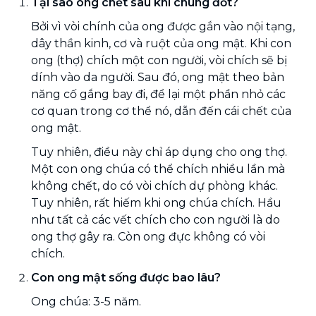
Tại sao ong chết sau khi chúng đốt?
Bởi vì vòi chính của ong được gắn vào nội tạng,
dây thần kinh, cơ và ruột của ong mật. Khi con
ong (thợ) chích một con người, vòi chích sẽ bị
dính vào da người. Sau đó, ong mật theo bản
năng cố gắng bay đi, để lại một phần nhỏ các
cơ quan trong cơ thể nó, dẫn đến cái chết của
ong mật.
Tuy nhiên, điều này chỉ áp dụng cho ong thợ.
Một con ong chúa có thể chích nhiều lần mà
không chết, do có vòi chích dự phòng khác.
Tuy nhiên, rất hiếm khi ong chúa chích. Hầu
như tất cả các vết chích cho con người là do
ong thợ gây ra. Còn ong đực không có vòi
chích.
Con ong mật sống được bao lâu?
Ong chúa: 3-5 năm.