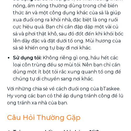
nồng, ấm nóng thường dùng trong chế biến
thức ăn và một công dụng khác của sả là giúp
xua đuổi ong ra khỏi nhà, đặc biệt là ong ruồi
cực hiệu quả. Bạn chỉ cần đập dập một vài củ
sả và phơi thật khô, sau đó đốt đến khi khói bốc
lên dày đặc và đặt dưới tổ ong. Mùi hương của
sả sẽ khiến ong tự bay đi nơi khác.
Sử dụng tỏi:
Không riêng gì ong, hầu hết các
loại côn trùng đều sợ mùi tỏi. Nên bạn chỉ cần
dùng một ít bột tỏi rắc xung quanh tổ ong để
chúng tự di chuyển sang nơi khác.
Với những chia sẻ về cách đuổi ong của bTaskee.
Hy vọng các bạn có thể áp dụng tránh công để lũ
ong tránh xa nhà của bạn.
Câu Hỏi Thường Gặp