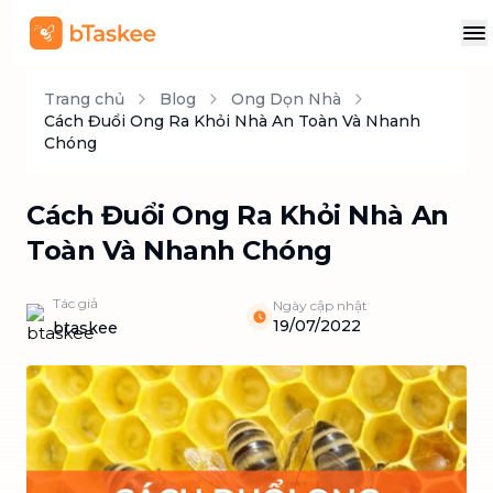
Trang chủ
Blog
Ong Dọn Nhà
Cách Đuổi Ong Ra Khỏi Nhà An Toàn Và Nhanh
Chóng
Cách Đuổi Ong Ra Khỏi Nhà An
Toàn Và Nhanh Chóng
Tác giả
Ngày cập nhật
19/07/2022
btaskee